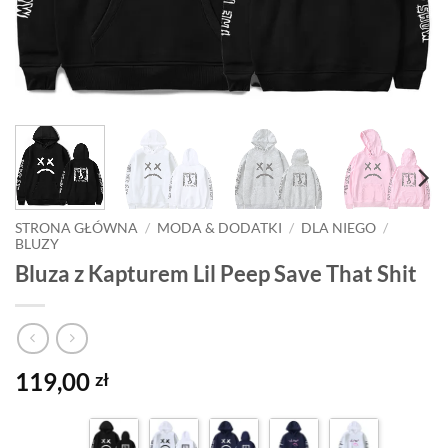
STRONA GŁÓWNA
/
MODA & DODATKI
/
DLA NIEGO
/
BLUZY
Bluza z Kapturem Lil Peep Save That Shit
119,00
zł