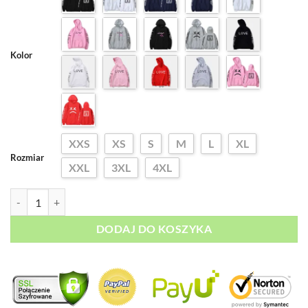
Kolor
XXS
XS
S
M
L
XL
Rozmiar
XXL
3XL
4XL
ilość Bluza z Kapturem Lil Peep Save That Shit
DODAJ DO KOSZYKA