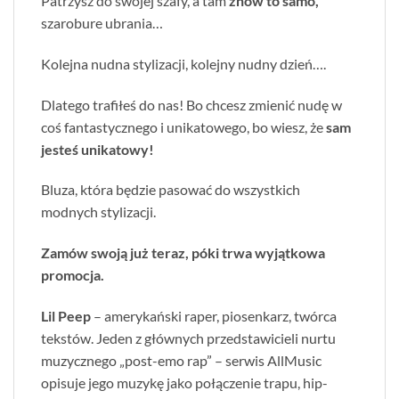
Patrzysz do swojej szafy, a tam
znów to samo,
szarobure ubrania…
Kolejna nudna stylizacji, kolejny nudny dzień….
Dlatego trafiłeś do nas! Bo chcesz zmienić nudę w
coś fantastycznego i unikatowego, bo wiesz, że
sam
jesteś unikatowy!
Bluza, która będzie pasować do wszystkich
modnych stylizacji.
Zamów swoją już teraz, póki trwa wyjątkowa
promocja.
Lil Peep
– amerykański raper, piosenkarz, twórca
tekstów. Jeden z głównych przedstawicieli nurtu
muzycznego „post-emo rap” – serwis AllMusic
opisuje jego muzykę jako połączenie trapu, hip-