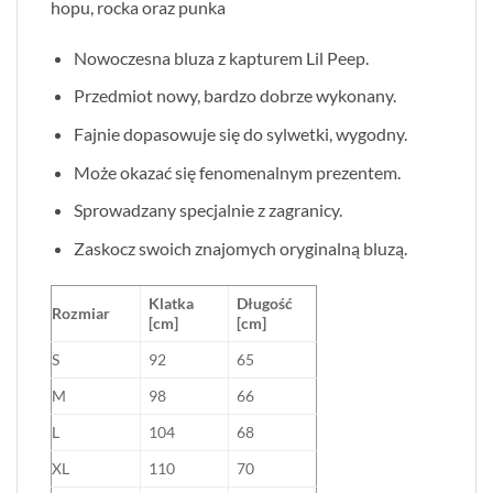
hopu, rocka oraz punka
Nowoczesna bluza z kapturem Lil Peep.
Przedmiot nowy, bardzo dobrze wykonany.
Fajnie dopasowuje się do sylwetki, wygodny.
Może okazać się fenomenalnym prezentem.
Sprowadzany specjalnie z zagranicy.
Zaskocz swoich znajomych oryginalną bluzą.
Klatka
Długość
Rozmiar
[cm]
[cm]
S
92
65
M
98
66
L
104
68
XL
110
70