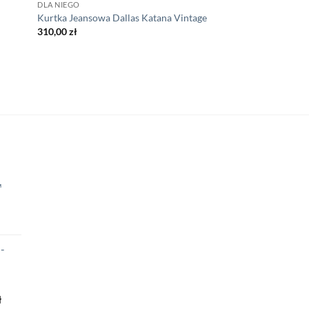
DLA NIEGO
Kurtka Jeansowa Dallas Katana Vintage
310,00
zł
™
a
ktualna
ena
-
:
ynosi:
.
9,00 zł.
Zakres
ł