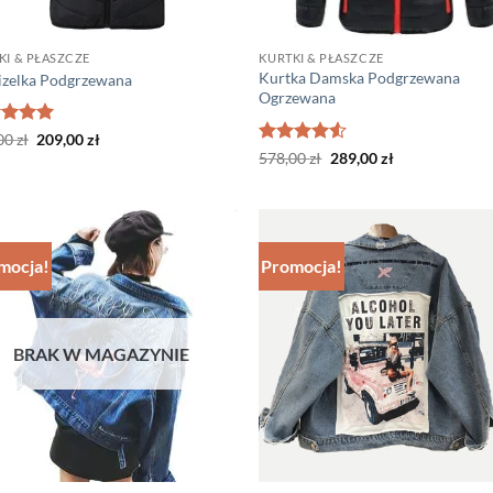
KI & PŁASZCZE
KURTKI & PŁASZCZE
Kurtka Damska Podgrzewana
zelka Podgrzewana
Ogrzewana
niono
Pierwotna
5
Aktualna
00
zł
209,00
zł
cena
cena
Oceniono
Pierwotna
Aktualna
578,00
zł
289,00
zł
wynosiła:
wynosi:
cena
cena
4.5
na 5
309,00 zł.
209,00 zł.
wynosiła:
wynosi:
578,00 zł.
289,00 zł.
mocja!
Promocja!
BRAK W MAGAZYNIE