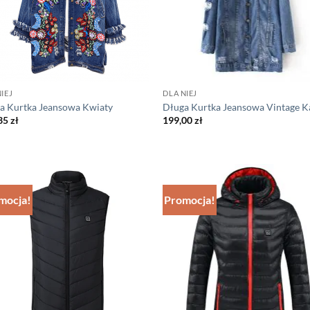
IEJ
DLA NIEJ
a Kurtka Jeansowa Kwiaty
Długa Kurtka Jeansowa Vintage K
35
zł
199,00
zł
mocja!
Promocja!