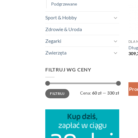
Podgrzewane
Sport & Hobby
Zdrowie & Uroda
Zegarki
DLA N
Dług
Zwierzęta
309,
FILTRUJ WG CENY
Pro
Cena
Cena
Cena:
60 zł
—
330 zł
FILTRUJ
min
max