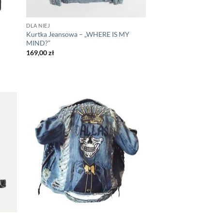
DLA NIEJ
Kurtka Jeansowa – „WHERE IS MY
MIND?”
169,00
zł