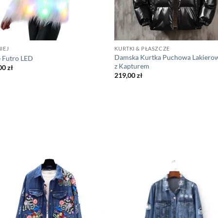
IEJ
KURTKI & PŁASZCZE
Damska Kurtka Puchowa Lakiero
e Futro LED
z Kapturem
00
zł
219,00
zł