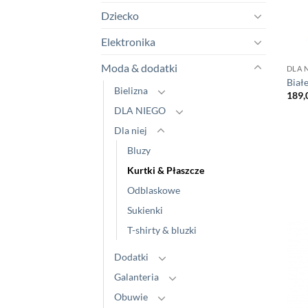
Dziecko
Elektronika
Moda & dodatki
DLA N
Biał
Bielizna
189,
DLA NIEGO
Dla niej
Bluzy
Kurtki & Płaszcze
Odblaskowe
Sukienki
T-shirty & bluzki
Dodatki
Galanteria
Obuwie