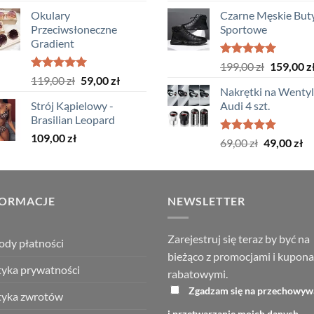
cena
cena
Okulary
Czarne Męskie But
wynosiła:
wynosi:
Przeciwsłoneczne
Sportowe
119,00 zł.
84,99 zł.
Gradient
Oceniono
Pierwotn
199,00
zł
159,00
z
5.00
na 5
Oceniono
Pierwotna
Aktualna
119,00
zł
59,00
zł
cena
5.00
na 5
Nakrętki na Wenty
cena
cena
wynosiła
Strój Kąpielowy -
Audi 4 szt.
wynosiła:
wynosi:
199,00 zł
Brasilian Leopard
119,00 zł.
59,00 zł.
109,00
zł
Oceniono
Pierwotna
Ak
69,00
zł
49,00
zł
5.00
na 5
cena
ce
wynosiła:
wy
69,00 zł.
49
FORMACJE
NEWSLETTER
Zarejestruj się teraz by być na
dy płatności
bieżąco z promocjami i kupon
tyka prywatności
rabatowymi.
Zgadzam się na przechowyw
tyka zwrotów
i przetwarzanie moich danych