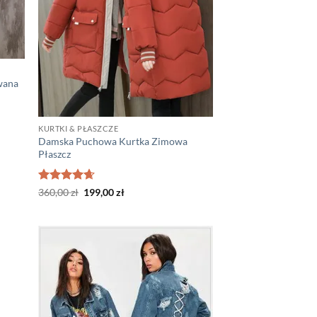
wana
KURTKI & PŁASZCZE
Damska Puchowa Kurtka Zimowa
Płaszcz
Oceniono
Pierwotna
Aktualna
360,00
zł
199,00
zł
cena
cena
4.6
na 5
wynosiła:
wynosi:
360,00 zł.
199,00 zł.