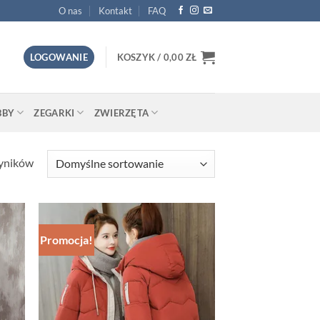
O nas
Kontakt
FAQ
LOGOWANIE
KOSZYK /
0,00
ZŁ
BBY
ZEGARKI
ZWIERZĘTA
wyników
Promocja!