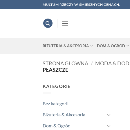
Skip
MULTUM RZECZY W ŚMIESZNYCH CENACH.
to
content
BIŻUTERIA & AKCESORIA
DOM & OGRÓD
STRONA GŁÓWNA
/
MODA & DOD
PŁASZCZE
KATEGORIE
Bez kategorii
Biżuteria & Akcesoria
Dom & Ogród