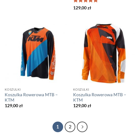
Oceniono
5
129,00
zł
na 5
KOSZULKI
KOSZULKI
Koszulka Rowerowa MTB –
Koszulka Rowerowa MTB –
KTM
KTM
129,00
zł
129,00
zł
1
2