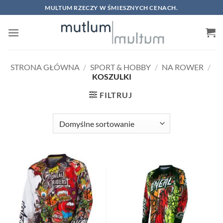
Skip
MULTUM RZECZY W ŚMIESZNYCH CENACH.
to
content
STRONA GŁÓWNA
/
SPORT & HOBBY
/
NA ROWER
/
KOSZULKI
FILTRUJ