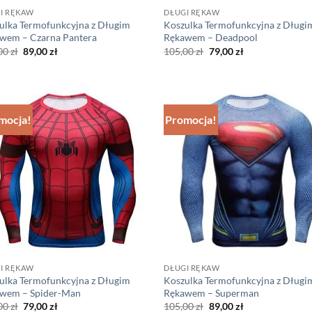
I RĘKAW
DŁUGI RĘKAW
ulka Termofunkcyjna z Długim
Koszulka Termofunkcyjna z Długi
wem – Czarna Pantera
Rękawem – Deadpool
Pierwotna
Aktualna
Pierwotna
Aktualna
00
zł
89,00
zł
105,00
zł
79,00
zł
cena
cena
cena
cena
wynosiła:
wynosi:
wynosiła:
wynosi:
105,00 zł.
89,00 zł.
105,00 zł.
79,00 zł.
mocja!
Promocja!
I RĘKAW
DŁUGI RĘKAW
ulka Termofunkcyjna z Długim
Koszulka Termofunkcyjna z Długi
wem – Spider-Man
Rękawem – Superman
Pierwotna
Aktualna
Pierwotna
Aktualna
00
zł
79,00
zł
105,00
zł
89,00
zł