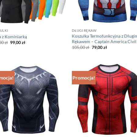
ULKI
DŁUGI RĘKAW
Koszulka Termofunkcyjna z Długi
a z Kominiarką
Rękawem – Captain America Civi
Pierwotna
Aktualna
00
zł
99,00
zł
cena
cena
Pierwotna
Aktualna
105,00
zł
79,00
zł
wynosiła:
wynosi:
cena
cena
139,00 zł.
99,00 zł.
wynosiła:
wynosi:
105,00 zł.
79,00 zł.
mocja!
Promocja!