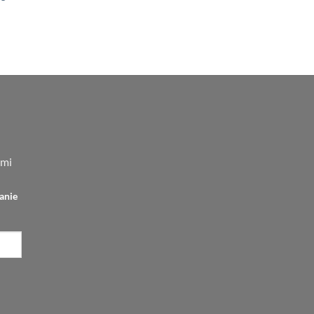
.
159,00 zł.
tualna
na
nosi:
,00 zł.
ami
anie