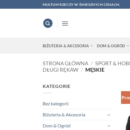
Skip
MULTUM RZECZY W ŚMIESZNYCH CENACH.
to
content
BIŻUTERIA & AKCESORIA
DOM & OGRÓD
STRONA GŁÓWNA
/
SPORT & HOB
DŁUGI RĘKAW
/
MĘSKIE
KATEGORIE
Pro
Bez kategorii
Biżuteria & Akcesoria
Dom & Ogród