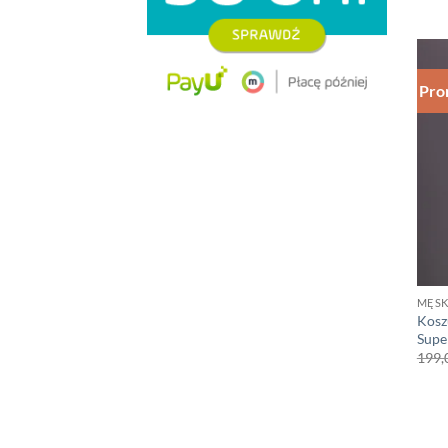
Pro
MĘSK
Kosz
Supe
199,