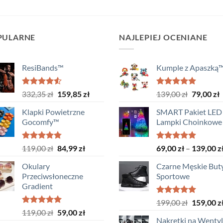
PULARNE
NAJLEPIEJ OCENIANE
ResiBands™
Kumple z Apaszką
Oceniono
Pierwotna
Aktualna
Oceniono
Pierwotn
A
332,35
zł
159,85
zł
139,00
zł
79,00
zł
4.50
na 5
5.00
na 5
cena
cena
cena
c
Klapki Powietrzne
SMART Pakiet LED 
wynosiła:
wynosi:
wynosiła
w
Gocomfy™
Lampki Choinkowe
332,35 zł.
159,85 zł.
139,00 zł
7
Oceniono
Pierwotna
Aktualna
Oceniono
119,00
zł
84,99
zł
69,00
zł
–
139,00
z
4.75
na 5
5.00
na 5
cena
cena
Okulary
Czarne Męskie But
wynosiła:
wynosi:
Przeciwsłoneczne
Sportowe
119,00 zł.
84,99 zł.
Gradient
Oceniono
Pierwotn
199,00
zł
159,00
z
5.00
na 5
Oceniono
Pierwotna
Aktualna
119,00
zł
59,00
zł
cena
5.00
na 5
Nakrętki na Wenty
cena
cena
wynosiła