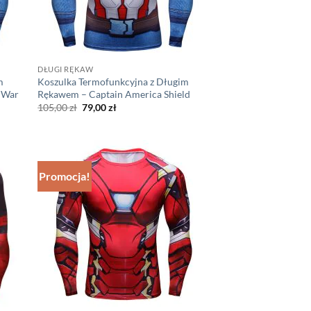
DŁUGI RĘKAW
m
Koszulka Termofunkcyjna z Długim
l War
Rękawem – Captain America Shield
Pierwotna
Aktualna
105,00
zł
79,00
zł
cena
cena
wynosiła:
wynosi:
105,00 zł.
79,00 zł.
Promocja!