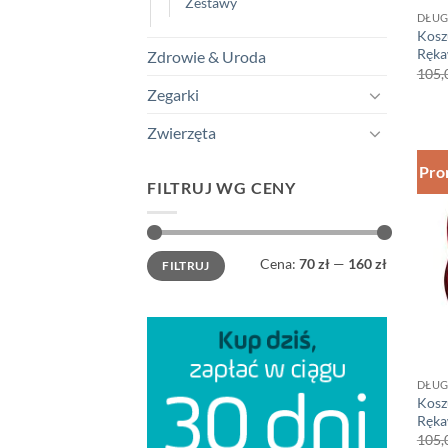
Zestawy
DŁUG
Kosz
Ręka
Zdrowie & Uroda
105,
Zegarki
Zwierzęta
Pro
FILTRUJ WG CENY
Cena
Cena
Cena:
70 zł
—
160 zł
FILTRUJ
min
max
DŁUG
Kosz
Ręka
105,