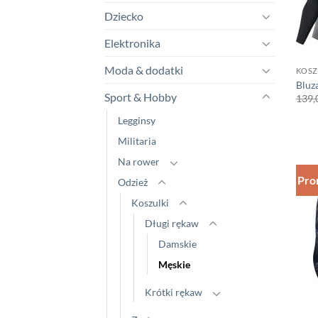
Dziecko
Elektronika
Moda & dodatki
KOSZ
Bluz
Sport & Hobby
139,
Legginsy
Militaria
Na rower
Pro
Odzież
Koszulki
Długi rękaw
Damskie
Męskie
Krótki rękaw