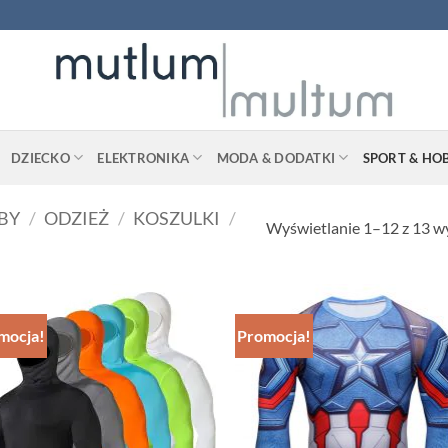
DZIECKO
ELEKTRONIKA
MODA & DODATKI
SPORT & HO
BY
/
ODZIEŻ
/
KOSZULKI
/
Wyświetlanie 1–12 z 13 
mocja!
Promocja!