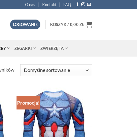
O nas
Kontakt
FAQ
LOGOWANIE
KOSZYK /
0,00
ZŁ
BBY
ZEGARKI
ZWIERZĘTA
wyników
Promocja!