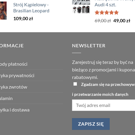
Strój Kąpielowy -
Audi 4 szt.
wynosiła:
wynosi:
199,00 zł
Brasilian Leopard
119,00 zł.
59,00 zł.
109,00
zł
Oceniono
Pierwotna
Ak
69,00
zł
49,00
zł
5.00
na 5
cena
ce
wynosiła:
wy
69,00 zł.
49
FORMACJE
NEWSLETTER
Zarejestruj się teraz by być na
dy płatności
bieżąco z promocjami i kupon
tyka prywatności
rabatowymi.
Zgadzam się na przechowyw
tyka zwrotów
i przetwarzanie moich danych
ulamin
łka i dostawa