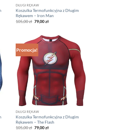
DŁUGI RĘKAW
m
Koszulka Termofunkcyjna z Długim
Rękawem – Iron Man
Pierwotna
Aktualna
105,00
zł
79,00
zł
cena
cena
wynosiła:
wynosi:
105,00 zł.
79,00 zł.
Promocja!
DŁUGI RĘKAW
m
Koszulka Termofunkcyjna z Długim
Rękawem – The Flash
Pierwotna
Aktualna
105,00
zł
79,00
zł