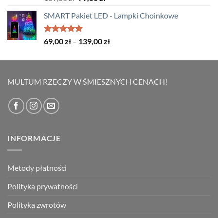
5.00
na 5
cena
cena
SMART Pakiet LED - Lampki Choinkowe
wynosiła:
wynosi:
139,00 zł.
79,00 zł.
Oceniono
Zakres
69,00
zł
–
139,00
zł
5.00
na 5
cen:
od
69,00 zł
MULTUM RZECZY W ŚMIESZNYCH CENACH!
do
139,00 zł
INFORMACJE
Metody płatności
Polityka prywatności
Polityka zwrotów