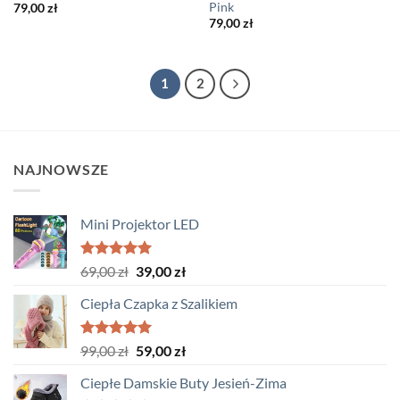
Pink
79,00
zł
79,00
zł
1
2
NAJNOWSZE
Mini Projektor LED
Oceniono
Pierwotna
Aktualna
69,00
zł
39,00
zł
5.00
na 5
cena
cena
Ciepła Czapka z Szalikiem
wynosiła:
wynosi:
69,00 zł.
39,00 zł.
Oceniono
Pierwotna
Aktualna
99,00
zł
59,00
zł
5.00
na 5
cena
cena
Ciepłe Damskie Buty Jesień-Zima
wynosiła:
wynosi: