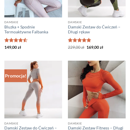
DAMSKIE
DAMSKIE
Bluzka + Spodnie
Damski Zestaw do Ćwiczeń –
Termoaktywne Falbanka
Długi rękaw
Oceniono
Oceniono
Pierwotna
Aktualna
149,00
zł
229,00
zł
169,00
zł
cena
cena
4.5
na 5
4.75
na 5
wynosiła:
wynosi:
229,00 zł.
169,00 zł.
Promocja!
DAMSKIE
DAMSKIE
Damski Zestaw do Ćwiczeń –
Damski Zestaw Fitness – Długi