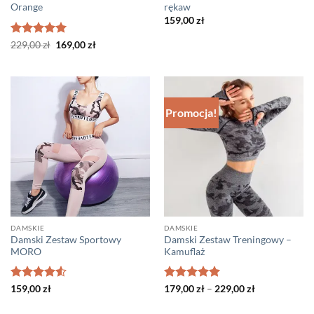
Orange
rękaw
159,00
zł
Oceniono
Pierwotna
5
Aktualna
229,00
zł
169,00
zł
cena
cena
na 5
wynosiła:
wynosi:
229,00 zł.
169,00 zł.
Promocja!
DAMSKIE
DAMSKIE
Damski Zestaw Sportowy
Damski Zestaw Treningowy –
MORO
Kamuflaż
Oceniono
Oceniono
5
Zakres
159,00
zł
179,00
zł
–
229,00
zł
cen:
4.5
na 5
na 5
od