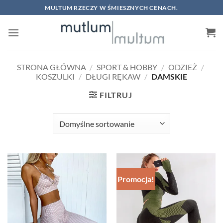
Skip
MULTUM RZECZY W ŚMIESZNYCH CENACH.
to
content
STRONA GŁÓWNA
/
SPORT & HOBBY
/
ODZIEŻ
/
KOSZULKI
/
DŁUGI RĘKAW
/
DAMSKIE
FILTRUJ
Promocja!