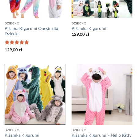
DZIECKO
DZIECKO
Piżama Kigurumi Onesie dla
Piżamka Kigurumi
Dziecka
129,00
zł
Oceniono
5
129,00
zł
na 5
DZIECKO
DZIECKO
Piżamka Kigurumi
Piżamka Kigurumi – Hello Kitty