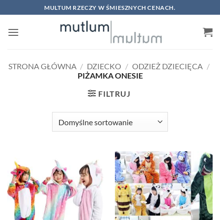
Skip
MULTUM RZECZY W ŚMIESZNYCH CENACH.
to
content
STRONA GŁÓWNA
/
DZIECKO
/
ODZIEŻ DZIECIĘCA
/
PIŻAMKA ONESIE
FILTRUJ