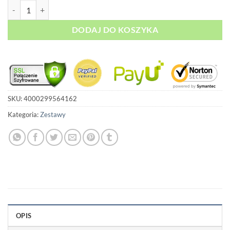
ilość Damski Zestaw do Jogi - Silver
DODAJ DO KOSZYKA
SKU:
4000299564162
Kategoria:
Zestawy
OPIS