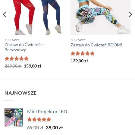
ZESTAWY
ZESTAWY
Zestaw do Ćwiczeń –
Zestaw do Ćwiczeń BOOM!
Bezszwowy
Oceniono
5
139,00
zł
na 5
Oceniono
Pierwotna
5
Aktualna
239,00
zł
159,00
zł
cena
cena
na 5
wynosiła:
wynosi:
239,00 zł.
159,00 zł.
NAJNOWSZE
Mini Projektor LED
Oceniono
Pierwotna
Aktualna
69,00
zł
39,00
zł
5.00
na 5
cena
cena