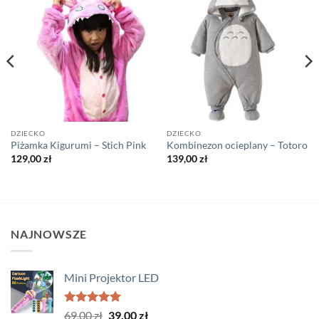
DZIECKO
DZIECKO
Piżamka Kigurumi – Stich Pink
Kombinezon ocieplany – Totoro
129,00
zł
139,00
zł
NAJNOWSZE
Mini Projektor LED
Oceniono
Pierwotna
Aktualna
69,00
zł
39,00
zł