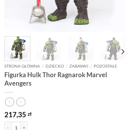
STRONA GŁÓWNA
/
DZIECKO
/
ZABAWKI
/
POZOSTAŁE
Figurka Hulk Thor Ragnarok Marvel
Avengers
217,35
zł
ilość Figurka Hulk Thor Ragnarok Marvel Avengers