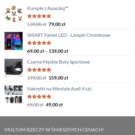
Kumple z Apaszką™
Oceniono
Pierwotna
Aktualna
139,00
zł
79,00
zł
5.00
na 5
cena
cena
SMART Pakiet LED - Lampki Choinkowe
wynosiła:
wynosi:
139,00 zł.
79,00 zł.
Oceniono
Zakres
69,00
zł
–
139,00
zł
5.00
na 5
cen:
Czarne Męskie Buty Sportowe
od
69,00 zł
do
Oceniono
Pierwotna
Aktualna
199,00
zł
159,00
zł
5.00
na 5
139,00 zł
cena
cena
Nakrętki na Wentyle Audi 4 szt.
wynosiła:
wynosi:
199,00 zł.
159,00 zł.
Oceniono
Pierwotna
Aktualna
69,00
zł
49,00
zł
5.00
na 5
cena
cena
wynosiła:
wynosi:
69,00 zł.
49,00 zł.
MULTUM RZECZY W ŚMIESZNYCH CENACH!