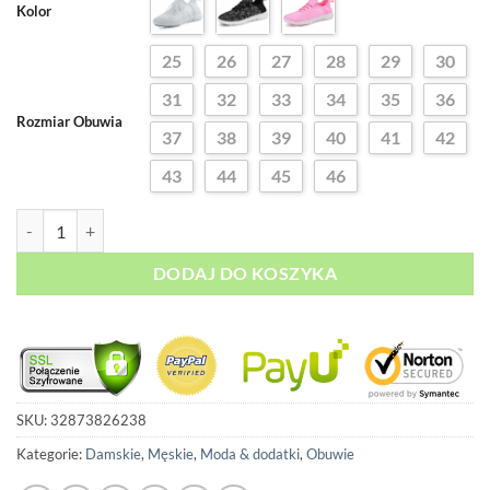
ocen
Kolor
299,00 zł.
199,00 zł.
klientów
25
26
27
28
29
30
31
32
33
34
35
36
Rozmiar Obuwia
37
38
39
40
41
42
43
44
45
46
ilość Futurism - Sportowe Buty Święcące
DODAJ DO KOSZYKA
SKU:
32873826238
Kategorie:
Damskie
,
Męskie
,
Moda & dodatki
,
Obuwie