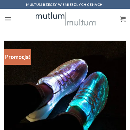
Skip
MULTUM RZECZY W ŚMIESZNYCH CENACH.
to
content
Promocja!