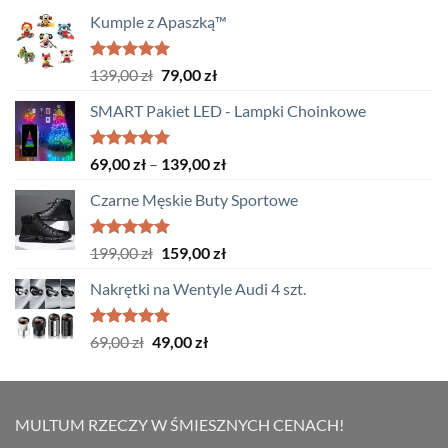
Kumple z Apaszką™
Oceniono
Pierwotna
Aktualna
139,00
zł
79,00
zł
5.00
na 5
cena
cena
SMART Pakiet LED - Lampki Choinkowe
wynosiła:
wynosi:
139,00 zł.
79,00 zł.
Oceniono
Zakres
69,00
zł
–
139,00
zł
5.00
na 5
cen:
Czarne Męskie Buty Sportowe
od
69,00 zł
do
Oceniono
Pierwotna
Aktualna
199,00
zł
159,00
zł
5.00
na 5
139,00 zł
cena
cena
Nakrętki na Wentyle Audi 4 szt.
wynosiła:
wynosi:
199,00 zł.
159,00 zł.
Oceniono
Pierwotna
Aktualna
69,00
zł
49,00
zł
5.00
na 5
cena
cena
wynosiła:
wynosi:
69,00 zł.
49,00 zł.
MULTUM RZECZY W ŚMIESZNYCH CENACH!