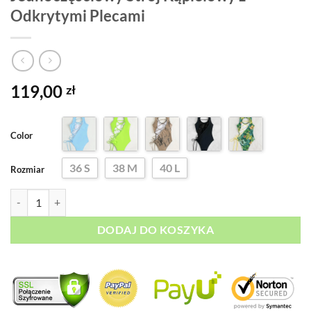
Odkrytymi Plecami
119,00
zł
Color
36 S
38 M
40 L
Rozmiar
ilość Jednoczęściowy Strój Kąpielowy z Odkrytymi Plecami
DODAJ DO KOSZYKA