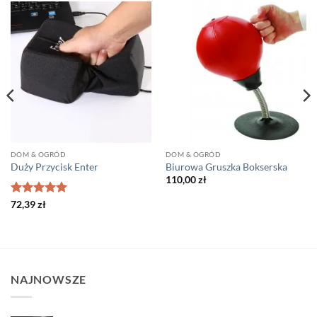
DOM & OGRÓD
DOM & OGRÓD
Duży Przycisk Enter
Biurowa Gruszka Bokserska
110,00
zł
Oceniono
5
72,39
zł
na 5
NAJNOWSZE