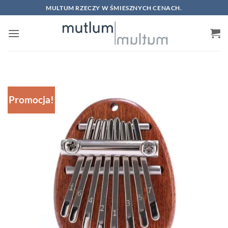
Skip
MULTUM RZECZY W ŚMIESZNYCH CENACH.
to
content
Promocja!