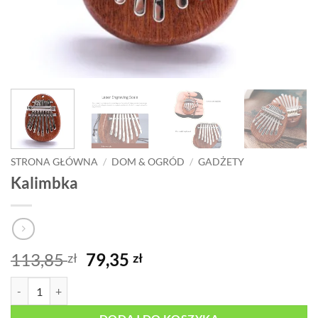
STRONA GŁÓWNA
/
DOM & OGRÓD
/
GADŻETY
Kalimbka
Pierwotna
Aktualna
113,85
79,35
zł
zł
cena
cena
ilość Kalimbka
wynosiła:
wynosi:
113,85 zł.
79,35 zł.