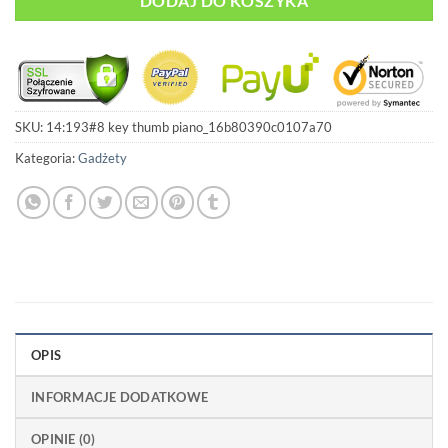
DODAJ DO KOSZYKA
SKU:
14:193#8 key thumb piano_16b80390c0107a70
Kategoria:
Gadżety
OPIS
INFORMACJE DODATKOWE
OPINIE (0)