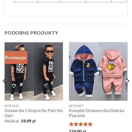
PODOBNE PRODUKTY
Promocja!
DZIECKO
ZESTAWY
Zestaw dla Chłopca No Pain No
Komplet Dresowy dla Dziecka
Gain
Pszczoła
Pierwotna
Aktualna
99,00
zł
59,99
zł
cena
cena
wynosiła:
wynosi:
Oceniono
5
119,00
zł