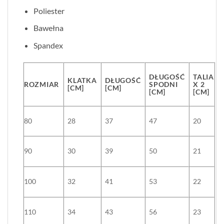
Poliester
Bawełna
Spandex
DŁUGOŚĆ
TALIA
KLATKA
DŁUGOŚĆ
ROZMIAR
SPODNI
X 2
[CM]
[CM]
[CM]
[CM]
80
28
37
47
20
90
30
39
50
21
100
32
41
53
22
110
34
43
56
23