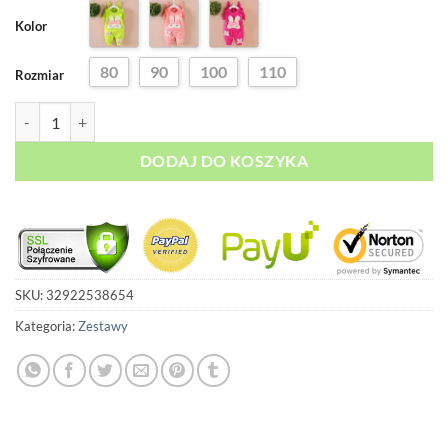
oceny
klienta
Kolor
80
90
100
110
Rozmiar
ilość Komplet Dresowy dla Dziewczynki
DODAJ DO KOSZYKA
SKU:
32922538654
Kategoria:
Zestawy