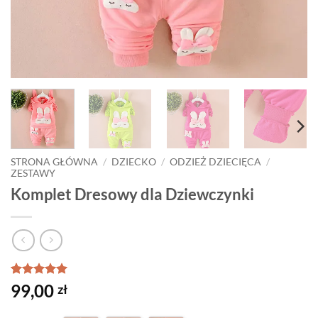
STRONA GŁÓWNA
/
DZIECKO
/
ODZIEŻ DZIECIĘCA
/
ZESTAWY
Komplet Dresowy dla Dziewczynki
Oceniony
1
5
99,00
zł
na 5 na
podstawie