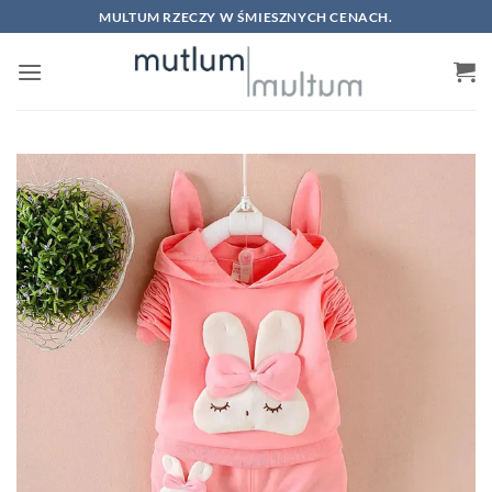
Skip
MULTUM RZECZY W ŚMIESZNYCH CENACH.
to
content