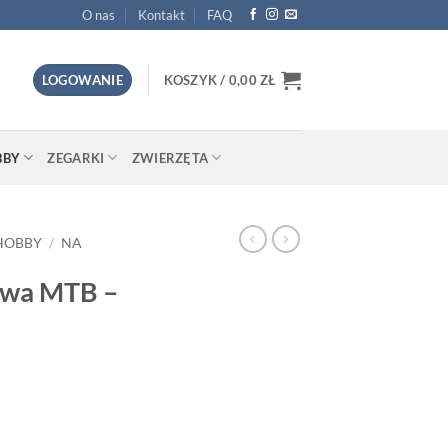
O nas
Kontakt
FAQ
LOGOWANIE
KOSZYK /
0,00
ZŁ
BBY
ZEGARKI
ZWIERZĘTA
 HOBBY
/
NA
owa MTB –