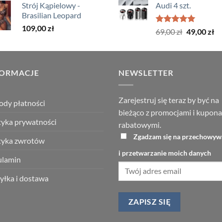
Strój Kąpielowy -
Audi 4 szt.
wynosiła:
wynosi:
199,00 zł
Brasilian Leopard
119,00 zł.
59,00 zł.
109,00
zł
Oceniono
Pierwotna
Ak
69,00
zł
49,00
zł
5.00
na 5
cena
ce
wynosiła:
wy
69,00 zł.
49
FORMACJE
NEWSLETTER
Zarejestruj się teraz by być na
dy płatności
bieżąco z promocjami i kupon
tyka prywatności
rabatowymi.
Zgadzam się na przechowyw
tyka zwrotów
i przetwarzanie moich danych
ulamin
łka i dostawa