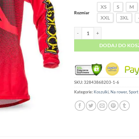
podstawie
XS
S
M
ocen
Rozmiar
klientów
XXL
3XL
ilość Koszulka Rowerowa MTB – 
DODAJ DO KOS
SKU:
32843868203-1-6
Kategorie:
Koszulki
,
Na rower
,
Sport