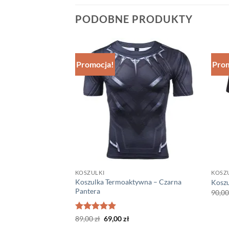
PODOBNE PRODUKTY
Promocja!
Prom
KOSZULKI
KOSZ
Koszulka Termoaktywna – Czarna
 – BvS
Koszu
Pantera
a
tualna
90,0
ena
nosi:
,00 zł.
Oceniono
Pierwotna
5
Aktualna
89,00
zł
69,00
zł
cena
cena
na 5