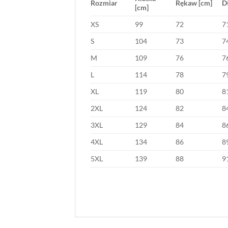
Rozmiar
Rękaw [cm]
D
[cm]
XS
99
72
7
S
104
73
7
M
109
76
7
L
114
78
7
XL
119
80
8
2XL
124
82
8
3XL
129
84
8
4XL
134
86
8
5XL
139
88
9