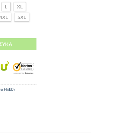
L
XL
4XL
5XL
Rockstar
ZYKA
 & Hobby