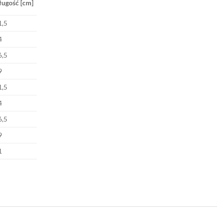
ługość [cm]
1,5
4
6,5
9
1,5
4
6,5
9
1