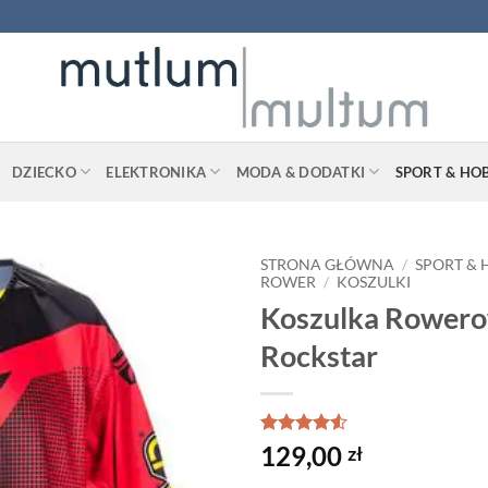
DZIECKO
ELEKTRONIKA
MODA & DODATKI
SPORT & HO
STRONA GŁÓWNA
/
SPORT &
ROWER
/
KOSZULKI
Koszulka Rower
Rockstar
Oceniony
2
129,00
zł
4.5
na 5
na