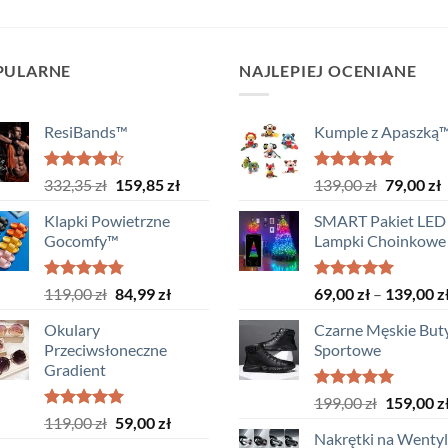
PULARNE
NAJLEPIEJ OCENIANE
ResiBands™
Kumple z Apaszką
Oceniono
Pierwotna
Aktualna
Oceniono
Pierwotn
A
332,35
zł
159,85
zł
139,00
zł
79,00
zł
4.50
na 5
5.00
na 5
cena
cena
cena
c
Klapki Powietrzne
SMART Pakiet LED 
wynosiła:
wynosi:
wynosiła
w
Gocomfy™
Lampki Choinkowe
332,35 zł.
159,85 zł.
139,00 zł
7
Oceniono
Pierwotna
Aktualna
Oceniono
119,00
zł
84,99
zł
69,00
zł
–
139,00
z
4.75
na 5
5.00
na 5
cena
cena
Okulary
Czarne Męskie But
wynosiła:
wynosi:
Przeciwsłoneczne
Sportowe
119,00 zł.
84,99 zł.
Gradient
Oceniono
Pierwotn
199,00
zł
159,00
z
5.00
na 5
Oceniono
Pierwotna
Aktualna
119,00
zł
59,00
zł
cena
5.00
na 5
Nakrętki na Wenty
cena
cena
wynosiła