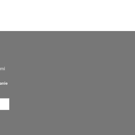
.
159,00 zł.
tualna
na
nosi:
,00 zł.
ami
anie