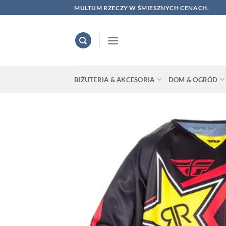
Skip
MULTUM RZECZY W ŚMIESZNYCH CENACH.
to
content
BIŻUTERIA & AKCESORIA
DOM & OGRÓD