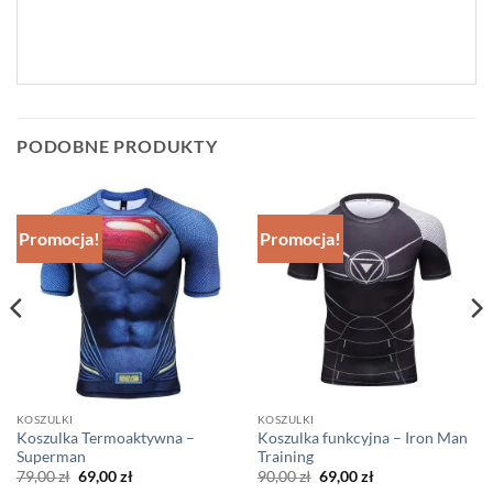
PODOBNE PRODUKTY
Promocja!
Promocja!
KOSZULKI
KOSZULKI
Koszulka Termoaktywna –
Koszulka funkcyjna – Iron Man
Superman
Training
Pierwotna
Aktualna
Pierwotna
Aktualna
79,00
zł
69,00
zł
90,00
zł
69,00
zł
cena
cena
cena
cena