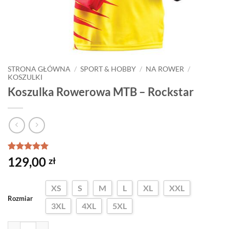
STRONA GŁÓWNA
/
SPORT & HOBBY
/
NA ROWER
/
KOSZULKI
Koszulka Rowerowa MTB – Rockstar
Oceniony
2
5
129,00
zł
na 5 na
podstawie
ocen
XS
S
M
L
XL
XXL
klientów
Rozmiar
3XL
4XL
5XL
ilość Koszulka Rowerowa MTB – Rockstar