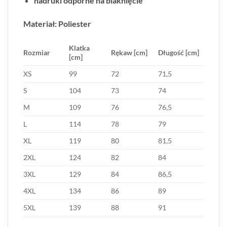
nadruki odporne na blaknięcie
Materiał: Poliester
Klatka
Rozmiar
Rękaw [cm]
Długość [cm]
[cm]
XS
99
72
71,5
S
104
73
74
M
109
76
76,5
L
114
78
79
XL
119
80
81,5
2XL
124
82
84
3XL
129
84
86,5
4XL
134
86
89
5XL
139
88
91