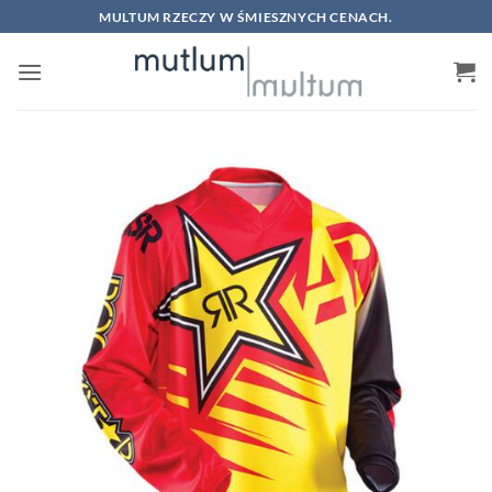
Skip
MULTUM RZECZY W ŚMIESZNYCH CENACH.
to
content