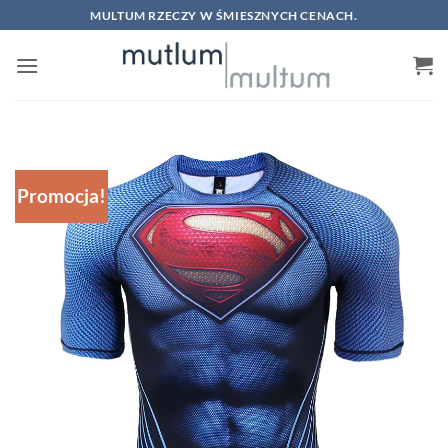
Skip
MULTUM RZECZY W ŚMIESZNYCH CENACH.
to
content
Promocja!