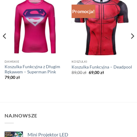
Promocja!
DAMSKIE
KOSZULKI
Koszulka Funkcyjna z Długim
Koszulka Funkcyjna – Deadpool
Rękawem – Superman Pink
Pierwotna
Aktualna
89,00
zł
69,00
zł
cena
cena
79,00
zł
wynosiła:
wynosi:
89,00 zł.
69,00 zł.
NAJNOWSZE
Mini Projektor LED