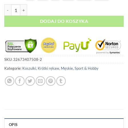
79,00 zł.
69,00 zł.
ilość Koszulka Termoaktywna - Superman
DODAJ DO KOSZYKA
SKU:
32673407508-2
Kategorie:
Koszulki
,
Krótki rękaw
,
Męskie
,
Sport & Hobby
OPIS