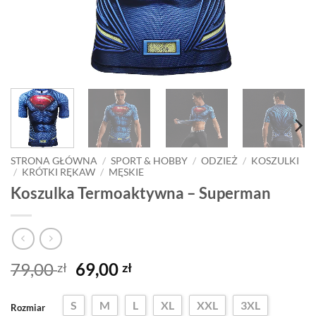
STRONA GŁÓWNA
/
SPORT & HOBBY
/
ODZIEŻ
/
KOSZULKI
/
KRÓTKI RĘKAW
/
MĘSKIE
Koszulka Termoaktywna – Superman
Pierwotna
Aktualna
79,00
69,00
zł
zł
cena
cena
wynosiła:
wynosi:
S
M
L
XL
XXL
3XL
Rozmiar