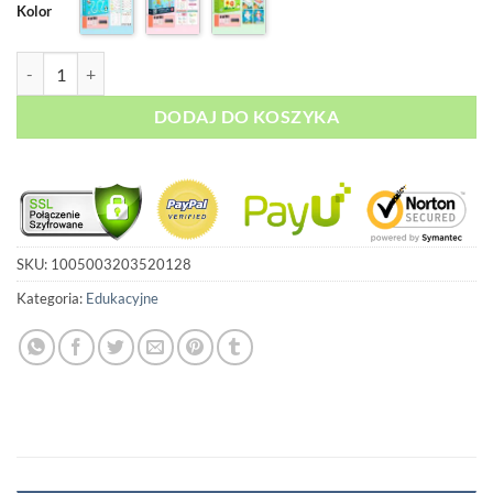
klientów
Kolor
199,00 zł.
129,00 zł.
ilość Książeczki Edukacyjne
DODAJ DO KOSZYKA
SKU:
1005003203520128
Kategoria:
Edukacyjne