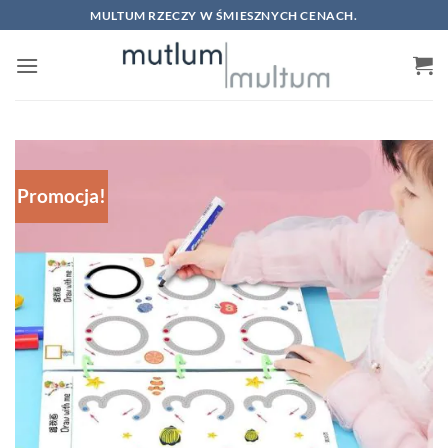
Skip
MULTUM RZECZY W ŚMIESZNYCH CENACH.
to
content
Promocja!