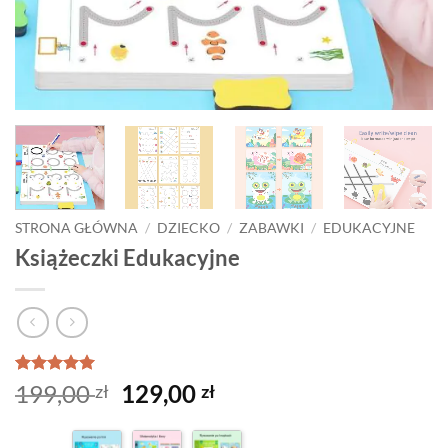
STRONA GŁÓWNA
/
DZIECKO
/
ZABAWKI
/
EDUKACYJNE
Książeczki Edukacyjne
Oceniony
2
5
Pierwotna
Aktualna
199,00
129,00
zł
zł
na 5 na
cena
cena
podstawie
ocen
wynosiła:
wynosi: