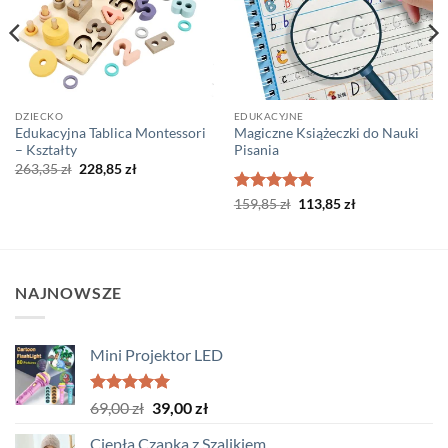
DZIECKO
EDUKACYJNE
Edukacyjna Tablica Montessori
Magiczne Książeczki do Nauki
– Kształty
Pisania
Pierwotna
Aktualna
263,35
zł
228,85
zł
cena
cena
wynosiła:
wynosi:
Oceniono
Pierwotna
5
Aktualna
159,85
zł
113,85
zł
263,35 zł.
228,85 zł.
cena
cena
na 5
wynosiła:
wynosi:
159,85 zł.
113,85 zł.
NAJNOWSZE
Mini Projektor LED
Oceniono
Pierwotna
Aktualna
69,00
zł
39,00
zł
5.00
na 5
cena
cena
Ciepła Czapka z Szalikiem