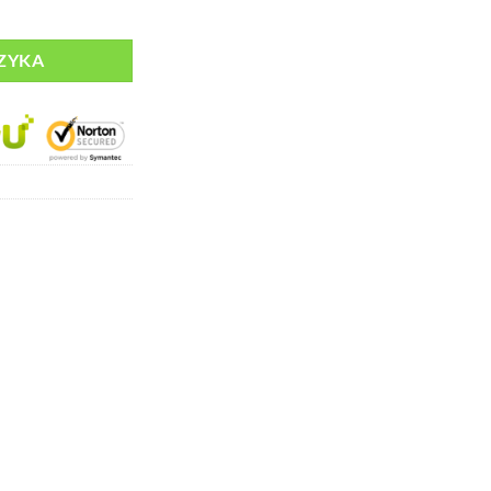
jący Kolor
ZYKA