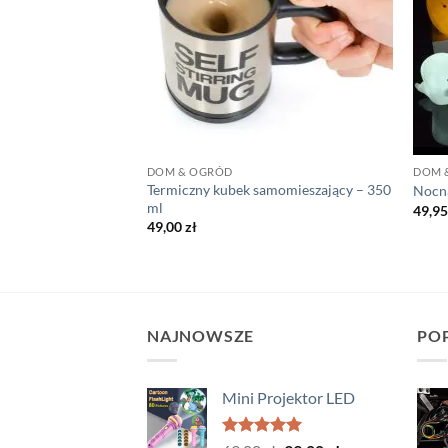
DOM & OGRÓD
DOM 
Termiczny kubek samomieszający – 350
ht
Nocna
ml
49,9
49,00
zł
Zakres
ł
cen:
od
75,00 zł
do
147,00 zł
NAJNOWSZE
PO
Mini Projektor LED
Oceniono