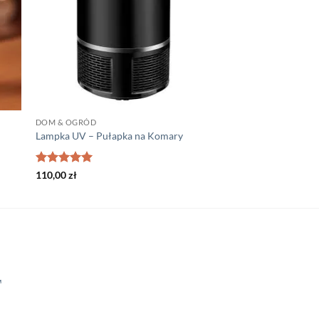
DOM & OGRÓD
Lampka UV – Pułapka na Komary
Oceniono
5
110,00
zł
na 5
™