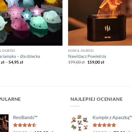
& OGRÓD
DOM & OGRÓD
 lampka – dla dziecka
Nawilżacz Powietrza
Zakres
Pierwotna
Aktualna
5
zł
–
54,95
zł
199,00
zł
159,00
zł
cen:
cena
cena
od
wynosiła:
wynosi:
49,95 zł
199,00 zł.
159,00 zł.
do
54,95 zł
PULARNE
NAJLEPIEJ OCENIANE
ResiBands™
Kumple z Apaszką
Oceniono
Oceniono