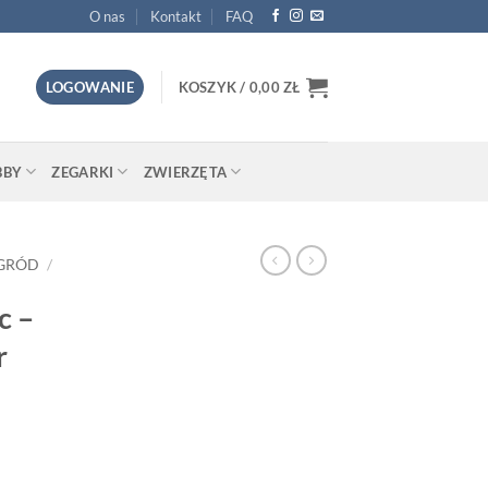
O nas
Kontakt
FAQ
LOGOWANIE
KOSZYK /
0,00
ZŁ
BBY
ZEGARKI
ZWIERZĘTA
GRÓD
/
c –
r