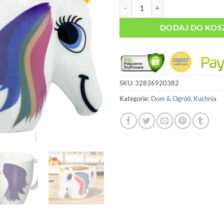
ilość Kubek Jednorożec - Zmienia
DODAJ DO KOS
SKU:
32836920382
Kategorie:
Dom & Ogród
,
Kuchnia