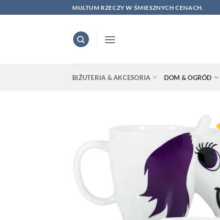
Skip
MULTUM RZECZY W ŚMIESZNYCH CENACH.
to
content
BIŻUTERIA & AKCESORIA
DOM & OGRÓD