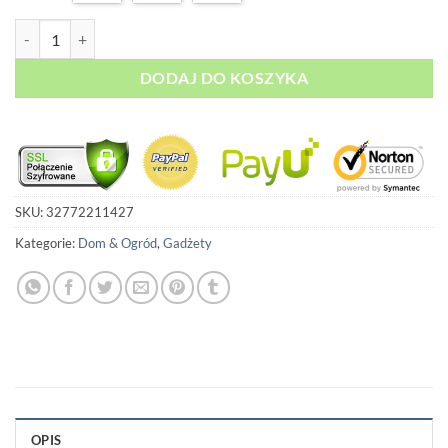
ilość Lewitujący Globus
DODAJ DO KOSZYKA
SKU:
32772211427
Kategorie:
Dom & Ogród
,
Gadżety
OPIS