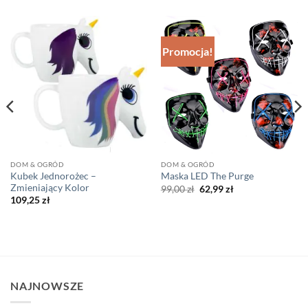
Promocja!
DOM & OGRÓD
DOM & OGRÓD
Kubek Jednorożec –
Maska LED The Purge
Zmieniający Kolor
Pierwotna
Aktualna
99,00
zł
62,99
zł
cena
cena
109,25
zł
wynosiła:
wynosi:
99,00 zł.
62,99 zł.
NAJNOWSZE