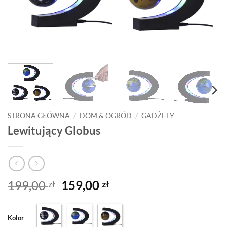
STRONA GŁÓWNA
/
DOM & OGRÓD
/
GADŻETY
Lewitujący Globus
Pierwotna
Aktualna
199,00
159,00
zł
zł
cena
cena
wynosiła:
wynosi:
Kolor
199,00 zł.
159,00 zł.