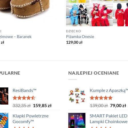
I
DZIECKO
zimowe – Baranek
Piżamka Onesie
0
zł
129,00
zł
PULARNE
NAJLEPIEJ OCENIANE
ResiBands™
Kumple z Apaszką
Oceniono
Pierwotna
Aktualna
Oceniono
Pierwotn
A
332,35
zł
159,85
zł
139,00
zł
79,00
zł
4.50
na 5
5.00
na 5
cena
cena
cena
c
Klapki Powietrzne
SMART Pakiet LED 
wynosiła:
wynosi:
wynosiła
w
Gocomfy™
Lampki Choinkowe
332,35 zł.
159,85 zł.
139,00 zł
7