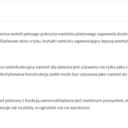
kanina wokół pełnego pokrycia namiotu plażowego zapewnia dosko
Siatkowe okno z tyłu, kształt namiotu zapewniający lepszą wenty
z wielofunkcyjny namiot dla dziecka jest używany nie tylko jako n
entylowana konstrukcja siatki może być używana jako namiot do 
iot plażowy z funkcją samorozkładania jest świetnym pomysłem, a
uje się na plaży, w ogrodzie czy na wycieczce.