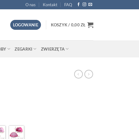
O nas
Kontakt
FAQ
LOGOWANIE
KOSZYK /
0,00
ZŁ
BBY
ZEGARKI
ZWIERZĘTA
a
Aktualna
cena
:
wynosi:
.
139,00 zł.