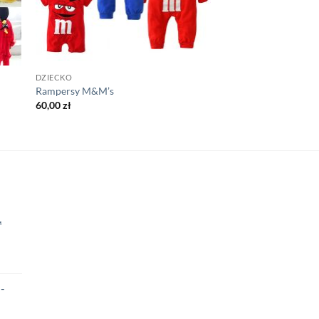
DZIECKO
Rampersy M&M’s
60,00
zł
™
a
ktualna
ena
-
:
ynosi:
.
9,00 zł.