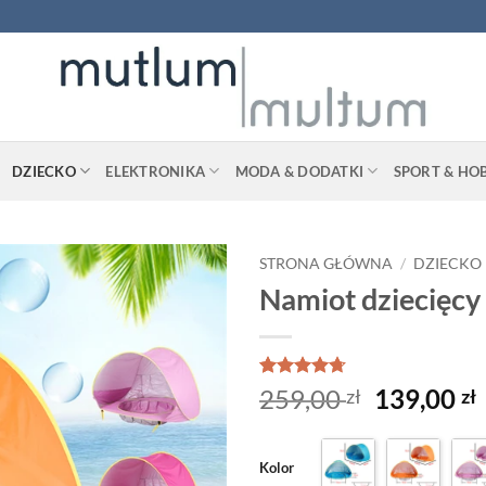
DZIECKO
ELEKTRONIKA
MODA & DODATKI
SPORT & HO
STRONA GŁÓWNA
/
DZIECKO
Namiot dziecięcy
Oceniony
3
Pierwotn
259,00
139,00
zł
zł
4.67
na 5
cena
na
podstawie
wynosiła
ocen
Kolor
259,00 zł
klientów