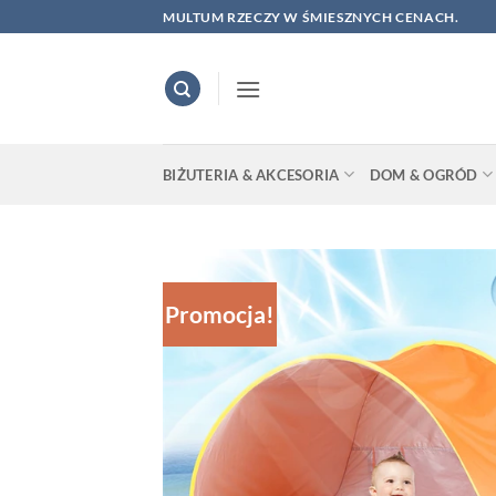
Skip
MULTUM RZECZY W ŚMIESZNYCH CENACH.
to
content
BIŻUTERIA & AKCESORIA
DOM & OGRÓD
Promocja!