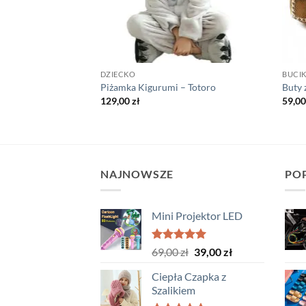
DZIECKO
BUCIK
Piżamka Kigurumi – Totoro
Buty 
129,00
zł
59,0
NAJNOWSZE
PO
Mini Projektor LED
Oceniono
Pierwotna
Aktualna
69,00
zł
39,00
zł
5.00
na 5
cena
cena
Ciepła Czapka z
wynosiła:
wynosi:
Szalikiem
69,00 zł.
39,00 zł.