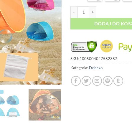
ilość Namiot dziecięcy
DODAJ DO KOS
SKU:
1005004047582387
Kategoria:
Dziecko