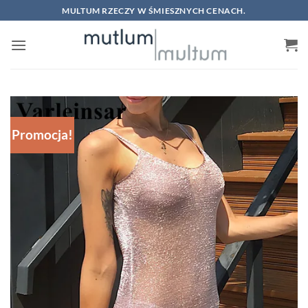
Skip
MULTUM RZECZY W ŚMIESZNYCH CENACH.
to
content
Promocja!