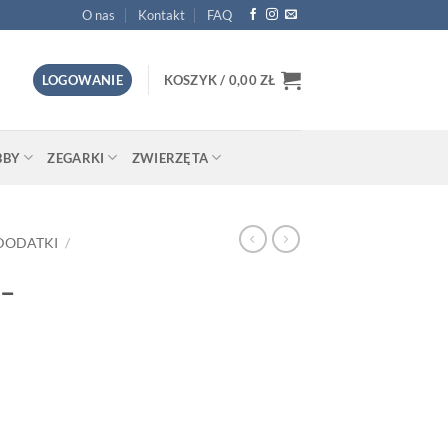
O nas
Kontakt
FAQ
LOGOWANIE
KOSZYK /
0,00
ZŁ
BBY
ZEGARKI
ZWIERZĘTA
DODATKI
/
 –