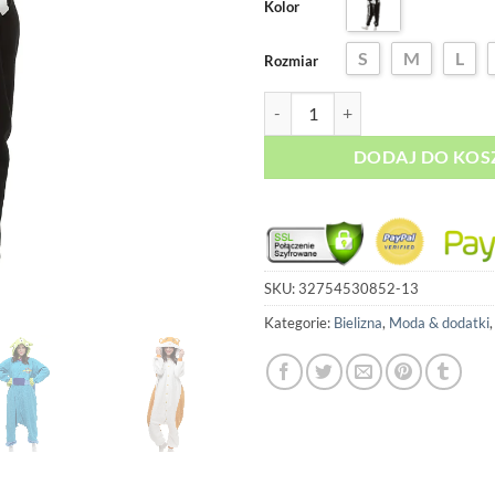
Kolor
S
M
L
Rozmiar
ilość Piżama Kigurumi - Kościotr
DODAJ DO KOS
SKU:
32754530852-13
Kategorie:
Bielizna
,
Moda & dodatki