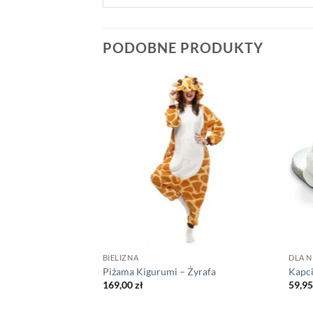
PODOBNE PRODUKTY
BIELIZNA
DLA N
 Kot
Piżama Kigurumi – Żyrafa
Kapci
169,00
zł
59,9