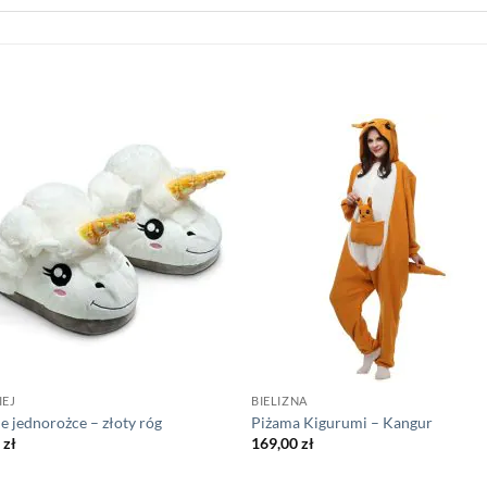
IEJ
BIELIZNA
e jednorożce – złoty róg
Piżama Kigurumi – Kangur
5
zł
169,00
zł