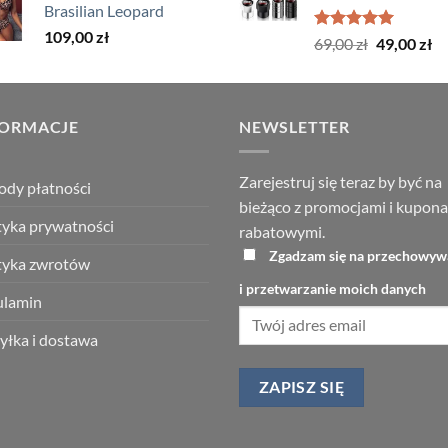
Brasilian Leopard
119,00 zł.
59,00 zł.
109,00
zł
Oceniono
Pierwotna
Ak
69,00
zł
49,00
zł
5.00
na 5
cena
ce
wynosiła:
wy
69,00 zł.
49
FORMACJE
NEWSLETTER
Zarejestruj się teraz by być na
dy płatności
bieżąco z promocjami i kupon
tyka prywatności
rabatowymi.
Zgadzam się na przechowyw
tyka zwrotów
i przetwarzanie moich danych
ulamin
łka i dostawa