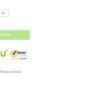
XL
up
ZYKA
,
Piżamy Onesie