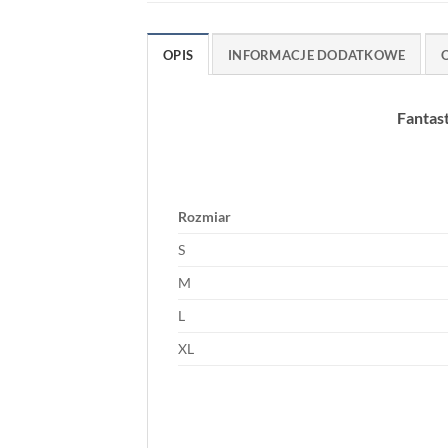
OPIS
INFORMACJE DODATKOWE
O
Fantast
Rozmiar
S
M
L
XL