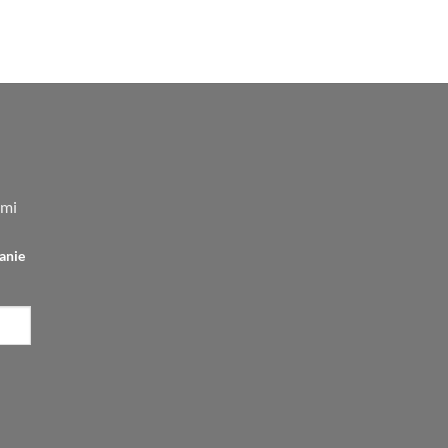
tualna
na
nosi:
,00 zł.
ami
anie