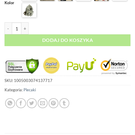
do
Kolor
263,00 zł
ilość Plecak Szkolny Unisex Korean
DODAJ DO KOSZYKA
SKU:
1005003074137717
Kategoria:
Plecaki