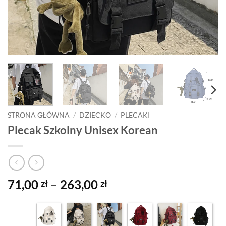
STRONA GŁÓWNA
/
DZIECKO
/
PLECAKI
Plecak Szkolny Unisex Korean
Zakres
71,00
–
263,00
zł
zł
cen:
od
71,00 zł