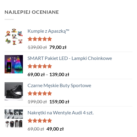
NAJLEPIEJ OCENIANE
Kumple z Apaszką™
Oceniono
Pierwotna
Aktualna
139,00
zł
79,00
zł
5.00
na 5
cena
cena
SMART Pakiet LED - Lampki Choinkowe
wynosiła:
wynosi:
139,00 zł.
79,00 zł.
Oceniono
Zakres
69,00
zł
–
139,00
zł
5.00
na 5
cen:
Czarne Męskie Buty Sportowe
od
69,00 zł
do
Oceniono
Pierwotna
Aktualna
199,00
zł
159,00
zł
5.00
na 5
139,00 zł
cena
cena
Nakrętki na Wentyle Audi 4 szt.
wynosiła:
wynosi:
199,00 zł.
159,00 zł.
Oceniono
Pierwotna
Aktualna
69,00
zł
49,00
zł
5.00
na 5
cena
cena