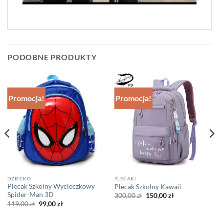
PODOBNE PRODUKTY
Promocja!
Promocja!
DZIECKO
PLECAKI
Plecak Szkolny Wycieczkowy
Plecak Szkolny Kawaii
Spider-Man 3D
Pierwotna
Aktualna
300,00
zł
150,00
zł
cena
cena
Pierwotna
Aktualna
119,00
zł
99,00
zł
wynosiła:
wynosi:
cena
cena
300,00 zł.
150,00 zł.
wynosiła:
wynosi: