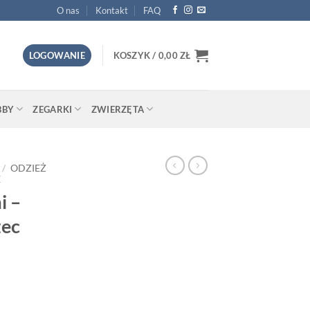
O nas
Kontakt
FAQ
LOGOWANIE
KOSZYK /
0,00
ZŁ
BBY
ZEGARKI
ZWIERZĘTA
/
ODZIEŻ
E
i –
żec