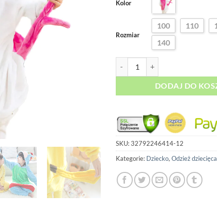
Kolor
100
110
Rozmiar
140
ilość Piżamka Kigurumi - Różowy
DODAJ DO KOS
SKU:
32792246414-12
Kategorie:
Dziecko
,
Odzież dziecięca