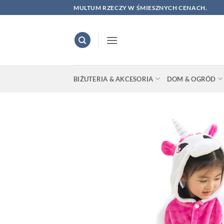
Skip
MULTUM RZECZY W ŚMIESZNYCH CENACH.
to
content
BIŻUTERIA & AKCESORIA
DOM & OGRÓD