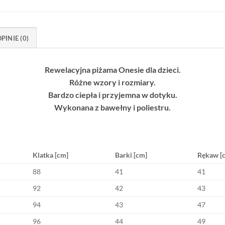
PINIE (0)
Rewelacyjna piżama Onesie dla dzieci.
Różne wzory i rozmiary.
Bardzo ciepła i przyjemna w dotyku.
Wykonana z bawełny i poliestru.
Klatka [cm]
Barki [cm]
Rękaw [
88
41
41
92
42
43
94
43
47
96
44
49