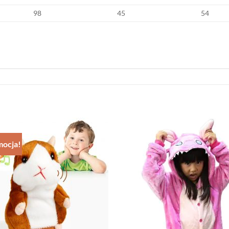
98
45
54
ocja!