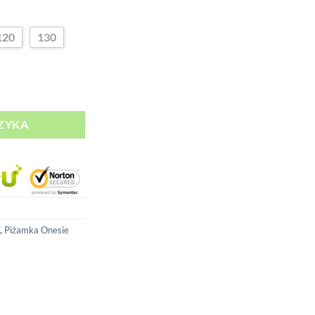
120
130
 Jednorożec
ZYKA
,
Piżamka Onesie