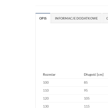
OPIS
INFORMACJE DODATKOWE
O
Rozmiar
Długość [cm]
100
85
110
95
120
105
130
115