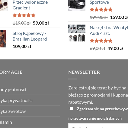
Przeciwsłoneczne
Sportowe
119,00 zł.
84,99 zł.
Gradient
Oceniono
Pierwotn
199,00
zł
159,00
z
5.00
na 5
Oceniono
Pierwotna
Aktualna
119,00
zł
59,00
zł
cena
5.00
na 5
Nakrętki na Wenty
cena
cena
wynosiła
Strój Kąpielowy -
Audi 4 szt.
wynosiła:
wynosi:
199,00 zł
Brasilian Leopard
119,00 zł.
59,00 zł.
109,00
zł
Oceniono
Pierwotna
Ak
69,00
zł
49,00
zł
5.00
na 5
cena
ce
wynosiła:
wy
69,00 zł.
49
FORMACJE
NEWSLETTER
Zarejestruj się teraz by być na
dy płatności
bieżąco z promocjami i kupon
tyka prywatności
rabatowymi.
Zgadzam się na przechowyw
tyka zwrotów
i przetwarzanie moich danych
ulamin