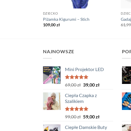
DZIECKO
DZIE
 – Krowa
Piżamka Kigurumi – Stich
Gada
109,00
zł
61,9
NAJNOWSZE
PO
Mini Projektor LED
Oceniono
Pierwotna
Aktualna
69,00
zł
39,00
zł
5.00
na 5
cena
cena
Ciepła Czapka z
wynosiła:
wynosi:
Szalikiem
69,00 zł.
39,00 zł.
Oceniono
Pierwotna
Aktualna
99,00
zł
59,00
zł
5.00
na 5
cena
cena
Ciepłe Damskie Buty
wynosiła:
wynosi: