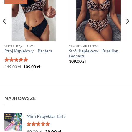
STROJE KĄPIELOWE
STROJE KĄPIELOWE
Strój Kąpielowy – Brasilian
Strój Kąpielowy – Pantera
Leopard
109,00
zł
Oceniono
Pierwotna
5
Aktualna
149,00
zł
109,00
zł
cena
cena
na 5
wynosiła:
wynosi:
149,00 zł.
109,00 zł.
NAJNOWSZE
Mini Projektor LED
Oceniono
Pierwotna
Aktualna
69,00
zł
39,00
zł