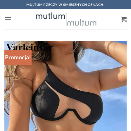
Skip
MULTUM RZECZY W ŚMIESZNYCH CENACH.
to
content
Promocja!