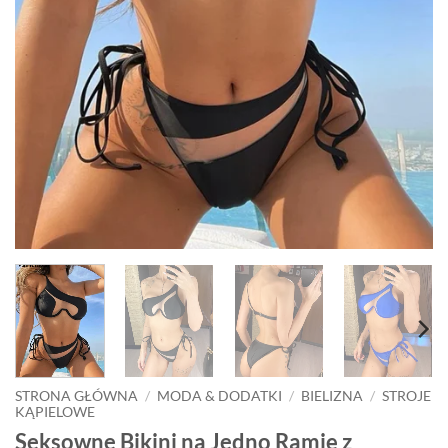
STRONA GŁÓWNA
/
MODA & DODATKI
/
BIELIZNA
/
STROJE
KĄPIELOWE
Seksowne Bikini na Jedno Ramię z