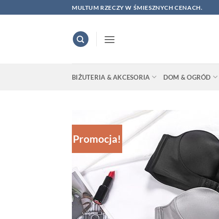
Skip
MULTUM RZECZY W ŚMIESZNYCH CENACH.
to
content
BIŻUTERIA & AKCESORIA
DOM & OGRÓD
Promocja!