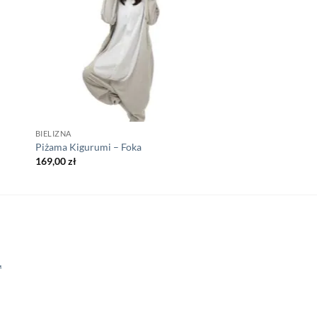
BIELIZNA
Piżama Kigurumi – Foka
169,00
zł
™
a
ktualna