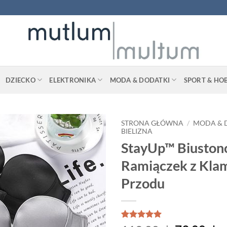
DZIECKO
ELEKTRONIKA
MODA & DODATKI
SPORT & HO
STRONA GŁÓWNA
/
MODA & 
BIELIZNA
StayUp™ Biuston
Ramiączek z Kla
Przodu
Oceniony
1
5