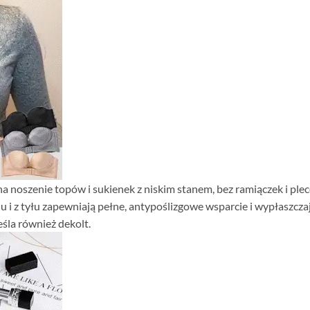
a noszenie topów i sukienek z niskim stanem, bez ramiączek i plec
du i z tyłu zapewniają pełne, antypoślizgowe wsparcie i wypłaszcza
eśla również dekolt.