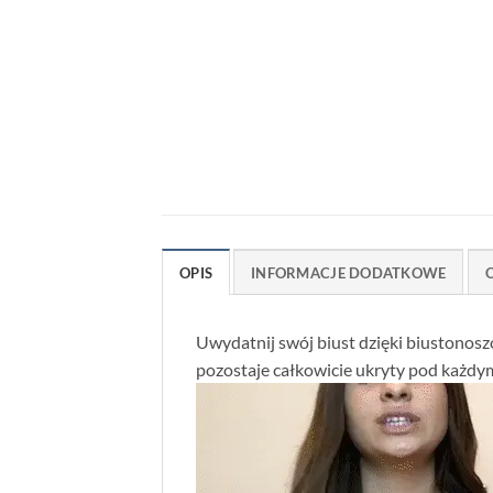
OPIS
INFORMACJE DODATKOWE
O
Uwydatnij swój biust dzięki biustonoszo
pozostaje całkowicie ukryty pod każdy