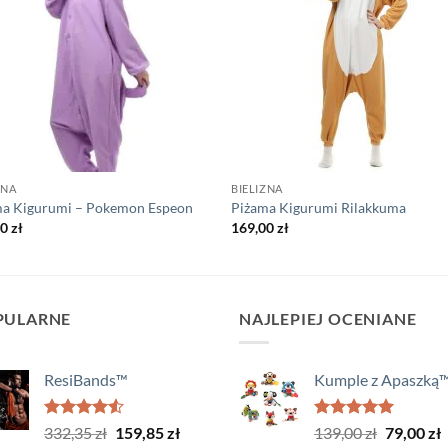
ZNA
BIELIZNA
ma Kigurumi – Pokemon Espeon
Piżama Kigurumi Rilakkuma
00
zł
169,00
zł
PULARNE
NAJLEPIEJ OCENIANE
ResiBands™
Kumple z Apaszką
Oceniono
Pierwotna
Aktualna
Oceniono
Pierwotn
A
332,35
zł
159,85
zł
139,00
zł
79,00
zł
4.50
na 5
5.00
na 5