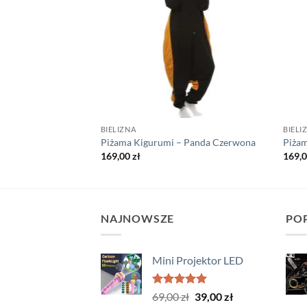
BIELIZNA
BIELI
 Pedo Bear
Piżama Kigurumi – Panda Czerwona
Piża
169,00
zł
169,
NAJNOWSZE
PO
Mini Projektor LED
Oceniono
Pierwotna
Aktualna
69,00
zł
39,00
zł
5.00
na 5