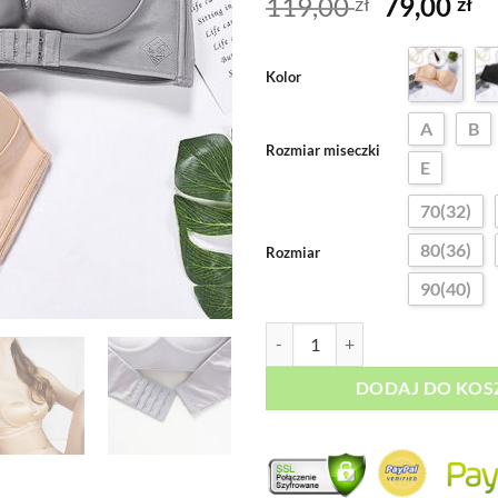
Pierwotn
A
119,00
79,00
zł
zł
na 5 na
cena
c
podstawie
oceny
wynosiła
wy
klienta
Kolor
119,00 zł
79
A
B
Rozmiar miseczki
E
70(32)
80(36)
Rozmiar
90(40)
ilość StayUp™ Biustonosz bez Ra
DODAJ DO KOS