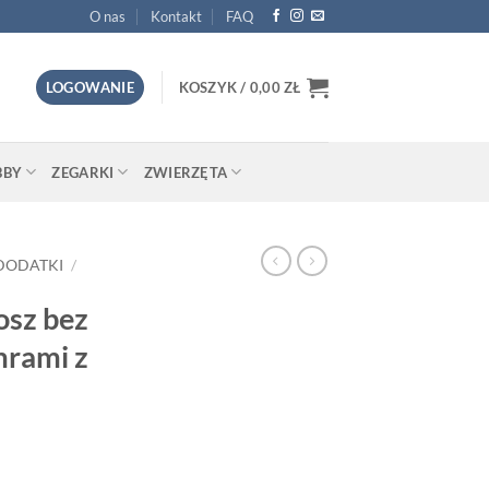
O nas
Kontakt
FAQ
LOGOWANIE
KOSZYK /
0,00
ZŁ
BBY
ZEGARKI
ZWIERZĘTA
DODATKI
/
osz bez
mrami z