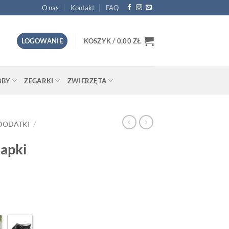
O nas
Kontakt
FAQ
LOGOWANIE
KOSZYK /
0,00
ZŁ
BBY
ZEGARKI
ZWIERZĘTA
DODATKI
/
lapki
a
Aktualna
cena
:
wynosi: