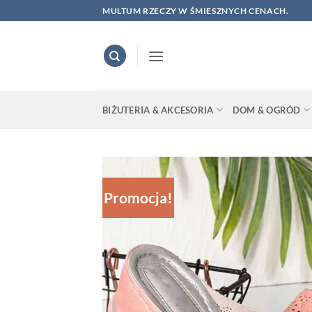
Skip
MULTUM RZECZY W ŚMIESZNYCH CENACH.
to
content
BIŻUTERIA & AKCESORIA
DOM & OGRÓD
Promocja!