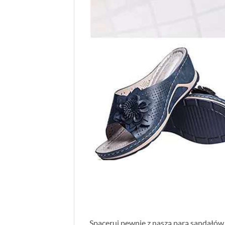
Spaceruj pewnie z naszą parą sandałów,