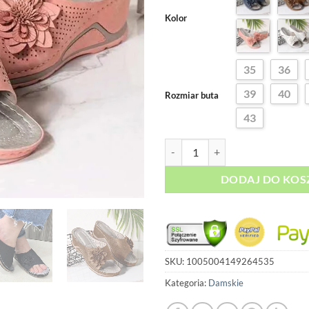
199,00 zł
Kolor
35
36
39
40
Rozmiar buta
43
ilość Szyte kwieciste klapki
DODAJ DO KOS
SKU:
1005004149264535
Kategoria:
Damskie