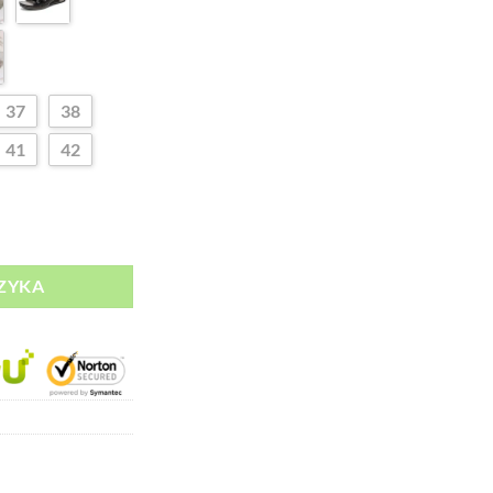
.
119,00 zł.
37
38
41
42
ZYKA