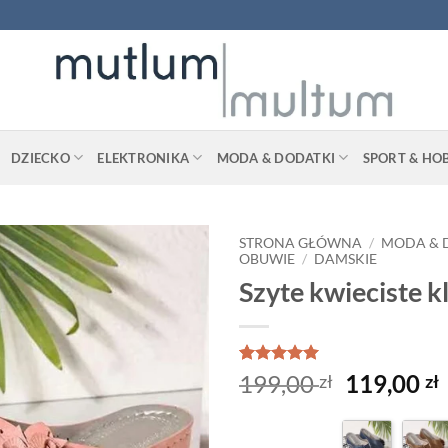
DZIECKO
ELEKTRONIKA
MODA & DODATKI
SPORT & HO
STRONA GŁÓWNA
/
MODA & 
OBUWIE
/
DAMSKIE
Szyte kwieciste k
Oceniony
1
5
Pierwotn
199,00
119,00
zł
zł
na 5 na
cena
podstawie
oceny
wynosiła
klienta