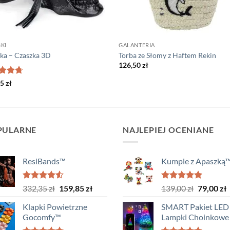
KI
GALANTERIA
ka – Czaszka 3D
Torba ze Słomy z Haftem Rekin
126,50
zł
iono
85
zł
na 5
PULARNE
NAJLEPIEJ OCENIANE
ResiBands™
Kumple z Apaszką
Oceniono
Pierwotna
Aktualna
Oceniono
Pierwotn
A
332,35
zł
159,85
zł
139,00
zł
79,00
zł
4.50
na 5
5.00
na 5
cena
cena
cena
c
Klapki Powietrzne
SMART Pakiet LED 
wynosiła:
wynosi:
wynosiła
w
Gocomfy™
Lampki Choinkowe
332,35 zł.
159,85 zł.
139,00 zł
7