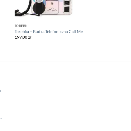
TOREBKI
Torebka – Budka Telefoniczna Call Me
199,00
zł
™
a
ktualna
ena
-
:
ynosi:
.
9,00 zł.