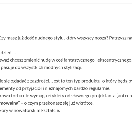
zy masz już dość nudnego stylu, który wszyscy noszą? Patrzysz n
 dzień …
waż chcesz zmienić nudę w coś fantastycznego i ekscentryczneg
pasuje do wszystkich modnych stylizacji.
 się oglądać z zazdrości. Jest to ten typ produktu, o który będą 
ementy od przyjaciół i nieznajomych bardzo regularnie.
wa torba nie wymaga etykiety od sławnego projektanta (ani ceny),
amowalna”
– o czym przekonasz się już wkrótce.
kóry w nowatorskim kształcie.