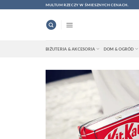
Skip
MULTUM RZECZY W ŚMIESZNYCH CENACH.
to
content
BIŻUTERIA & AKCESORIA
DOM & OGRÓD