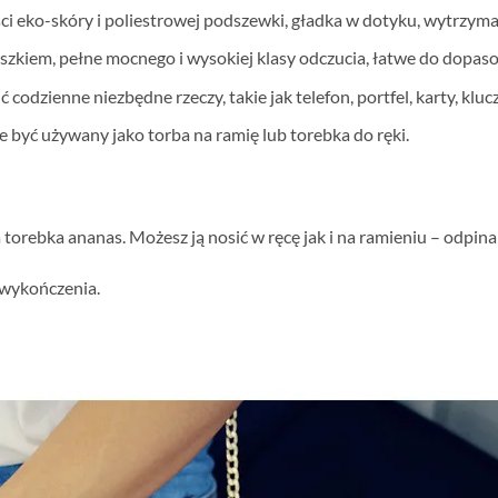
ci eko-skóry i poliestrowej podszewki, gładka w dotyku, wytrzym
uszkiem, pełne mocnego i wysokiej klasy odczucia, łatwe do dopaso
codzienne niezbędne rzeczy, takie jak telefon, portfel, karty, klucz
być używany jako torba na ramię lub torebka do ręki.
torebka ananas. Możesz ją nosić w ręcę jak i na ramieniu – odpina
 wykończenia.