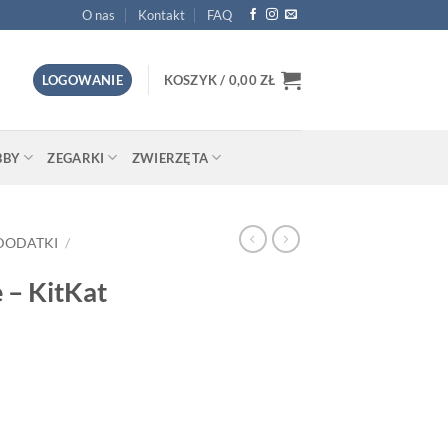
O nas
Kontakt
FAQ
LOGOWANIE
KOSZYK /
0,00
ZŁ
BBY
ZEGARKI
ZWIERZĘTA
DODATKI
/
 – KitKat