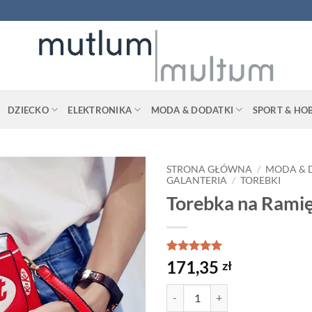
DZIECKO
ELEKTRONIKA
MODA & DODATKI
SPORT & HO
STRONA GŁÓWNA
/
MODA & 
GALANTERIA
/
TOREBKI
Torebka na Ramię
Oceniony
2
5
171,35
zł
na 5 na
podstawie
ilość Torebka na Ramię - KitKat
ocen
klientów