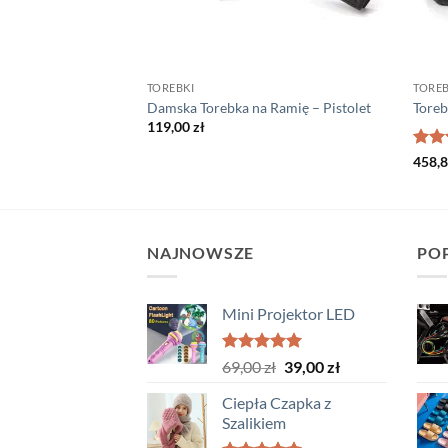
TOREBKI
TOREB
riceratops
Damska Torebka na Ramię – Pistolet
Toreb
na
Aktualna
ł
119,00
zł
cena
:
wynosi:
Ocen
458,
.
194,35 zł.
4.67
NAJNOWSZE
PO
Mini Projektor LED
Oceniono
Pierwotna
Aktualna
69,00
zł
39,00
zł
5.00
na 5
cena
cena
Ciepła Czapka z
wynosiła:
wynosi:
Szalikiem
69,00 zł.
39,00 zł.