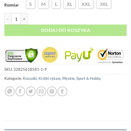
wynosiła:
wynosi:
S
M
L
XL
XXL
3XL
Rozmiar
90,00 zł.
69,00 zł.
ilość Koszulka funkcyjna - Ultimate Spider-Man
DODAJ DO KOSZYKA
SKU:
32825618581-1-9
Kategorie:
Koszulki
,
Krótki rękaw
,
Męskie
,
Sport & Hobby