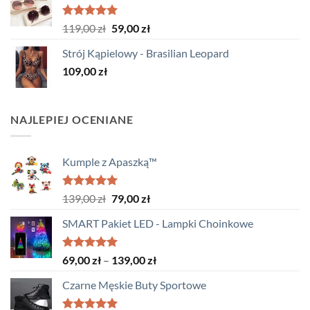
119,00 zł.
84,99 zł.
Oceniono
Pierwotna
Aktualna
119,00
zł
59,00
zł
5.00
na 5
cena
cena
Strój Kąpielowy - Brasilian Leopard
wynosiła:
wynosi:
109,00
zł
119,00 zł.
59,00 zł.
NAJLEPIEJ OCENIANE
Kumple z Apaszką™
Oceniono
Pierwotna
Aktualna
139,00
zł
79,00
zł
5.00
na 5
cena
cena
SMART Pakiet LED - Lampki Choinkowe
wynosiła:
wynosi:
139,00 zł.
79,00 zł.
Oceniono
Zakres
69,00
zł
–
139,00
zł
5.00
na 5
cen:
Czarne Męskie Buty Sportowe
od
69,00 zł