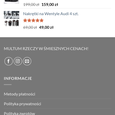
do
Oceniono
Pierwotna
Aktualna
199,00
zł
159,00
zł
5.00
na 5
139,00 zł
cena
cena
Nakrętki na Wentyle Audi 4 szt.
wynosiła:
wynosi:
199,00 zł.
159,00 zł.
Oceniono
Pierwotna
Aktualna
69,00
zł
49,00
zł
5.00
na 5
cena
cena
wynosiła:
wynosi:
69,00 zł.
49,00 zł.
MULTUM RZECZY W ŚMIESZNYCH CENACH!
INFORMACJE
Metody płatności
Polityka prywatności
Polityka zwrotów