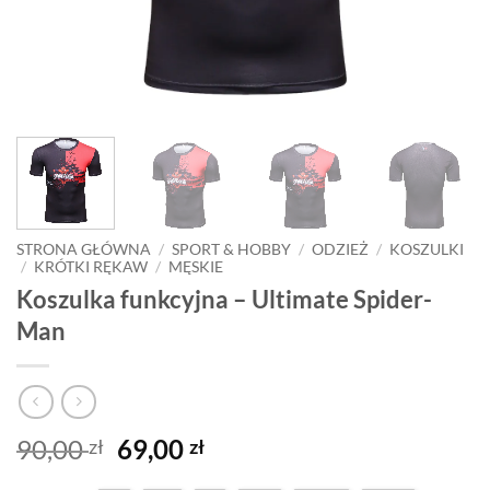
STRONA GŁÓWNA
/
SPORT & HOBBY
/
ODZIEŻ
/
KOSZULKI
/
KRÓTKI RĘKAW
/
MĘSKIE
Koszulka funkcyjna – Ultimate Spider-
Man
Pierwotna
Aktualna
90,00
69,00
zł
zł
cena
cena