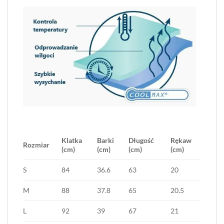
Klatka
Barki
Długość
Rękaw
Rozmiar
(cm)
(cm)
(cm)
(cm)
S
84
36.6
63
20
M
88
37.8
65
20.5
L
92
39
67
21