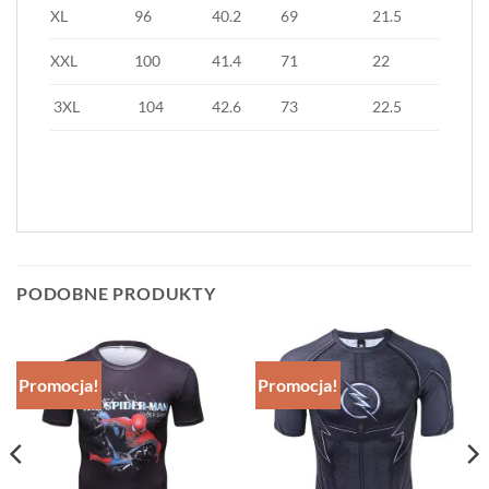
XL
96
40.2
69
21.5
XXL
100
41.4
71
22
3XL
104
42.6
73
22.5
PODOBNE PRODUKTY
Promocja!
Promocja!