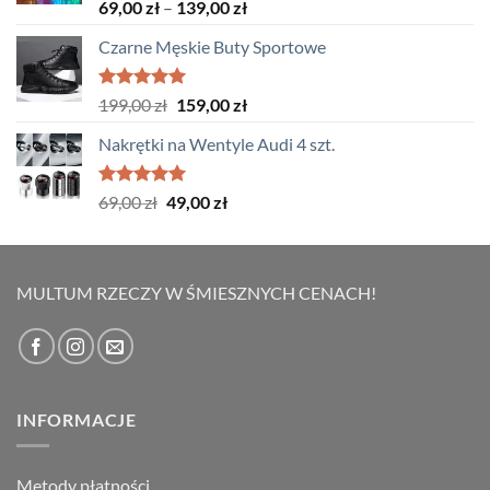
Oceniono
Zakres
69,00
zł
–
139,00
zł
5.00
na 5
cen:
Czarne Męskie Buty Sportowe
od
69,00 zł
do
Oceniono
Pierwotna
Aktualna
199,00
zł
159,00
zł
5.00
na 5
139,00 zł
cena
cena
Nakrętki na Wentyle Audi 4 szt.
wynosiła:
wynosi:
199,00 zł.
159,00 zł.
Oceniono
Pierwotna
Aktualna
69,00
zł
49,00
zł
5.00
na 5
cena
cena
wynosiła:
wynosi:
69,00 zł.
49,00 zł.
MULTUM RZECZY W ŚMIESZNYCH CENACH!
INFORMACJE
Metody płatności