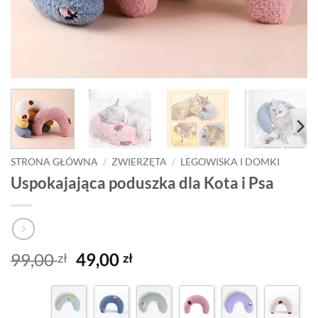
STRONA GŁÓWNA
/
ZWIERZĘTA
/
LEGOWISKA I DOMKI
Uspokajająca poduszka dla Kota i Psa
Pierwotna
Aktualna
99,00
49,00
zł
zł
cena
cena
wynosiła:
wynosi:
99,00 zł.
49,00 zł.