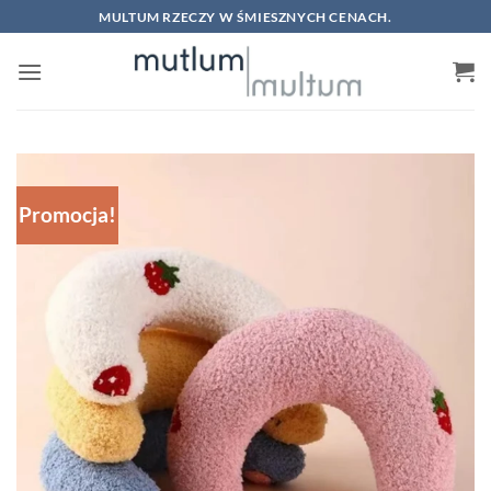
Skip
MULTUM RZECZY W ŚMIESZNYCH CENACH.
to
content
Promocja!