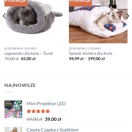
LEGOWISKA I DOMKI
LEGOWISKA I DOMKI
Legowisko dla kota – Tunel
Śpiwór Kołdra dla Kota
Pierwotna
Aktualna
Zakres
70,00
zł
65,00
zł
94,99
zł
–
199,00
zł
cena
cena
cen:
wynosiła:
wynosi:
od
70,00 zł.
65,00 zł.
94,99 zł
do
199,00 zł
NAJNOWSZE
Mini Projektor LED
Oceniono
Pierwotna
Aktualna
69,00
zł
39,00
zł
5.00
na 5
cena
cena
Ciepła Czapka z Szalikiem
wynosiła:
wynosi: