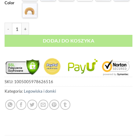
Color
ilość Uspokajająca poduszka dla Kota i Psa
DODAJ DO KOSZYKA
SKU:
1005005978626516
Kategoria:
Legowiska i domki