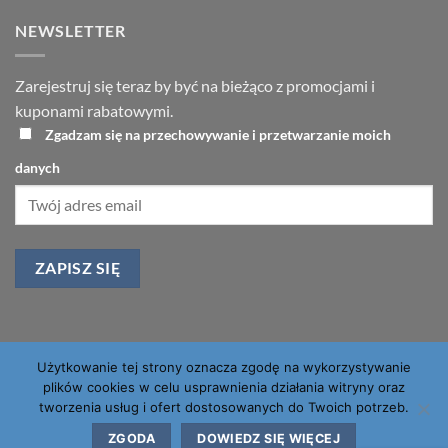
NEWSLETTER
Zarejestruj się teraz by być na bieżąco z promocjami i
kuponami rabatowymi.
Zgadzam się na przechowywanie i przetwarzanie moich
danych
Użytkowanie tej strony oznacza zgodę na wykorzystywanie
PayU
Visa
PayPal
MasterCard
plików cookies w celu usprawnienia działania witryny oraz
tworzenia usług i ofert dostosowanych do Twoich potrzeb.
O NAS
KONTAKT
FAQ
ZGODA
DOWIEDZ SIĘ WIĘCEJ