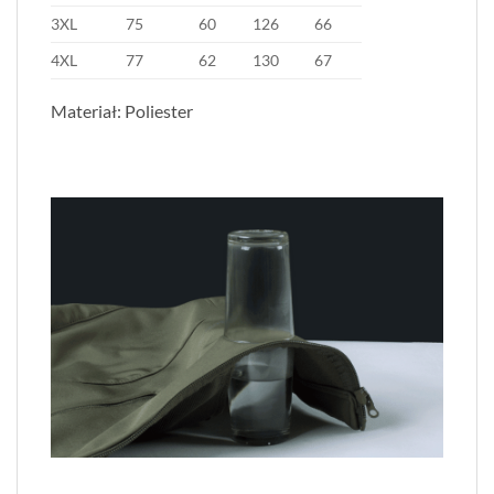
3XL
75
60
126
66
4XL
77
62
130
67
Materiał: Poliester