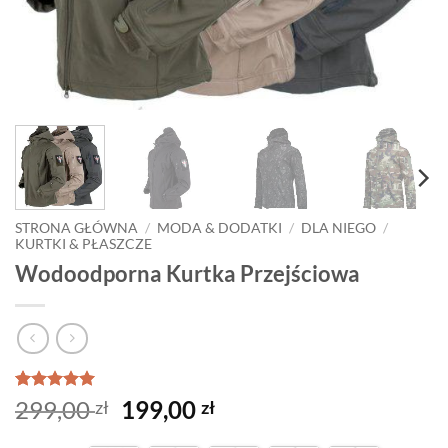
STRONA GŁÓWNA
/
MODA & DODATKI
/
DLA NIEGO
/
KURTKI & PŁASZCZE
Wodoodporna Kurtka Przejściowa
Oceniony
4
5
Pierwotna
Aktualna
299,00
199,00
zł
zł
na 5 na
cena
cena
podstawie