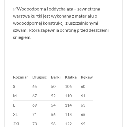
✅Wodoodporna i oddychająca – zewnętrzna
warstwa kurtki jest wykonana z materiału o
wodoodpornej konstrukcji z uszczelnionymi
szwami, która zapewnia ochronę przed deszczem i
śniegiem.
Rozmiar
Długość
Barki
Klatka
Rękaw
S
65
50
106
60
M
67
52
110
61
L
69
54
114
63
XL
71
56
118
65
2XL
73
58
122
65