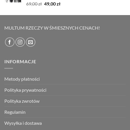
Oceniono
Pierwotna
Aktualna
69,00
zł
49,00
zł
5.00
na 5
cena
cena
wynosiła:
wynosi:
69,00 zł.
49,00 zł.
MULTUM RZECZY W ŚMIESZNYCH CENACH!
INFORMACJE
Metody płatności
Polityka prywatności
Polityka zwrotów
Regulamin
Wysyłka i dostawa