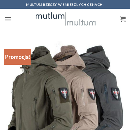
Skip
MULTUM RZECZY W ŚMIESZNYCH CENACH.
to
content
Promocja!