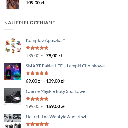
109,00
zł
119,00 zł.
59,00 zł.
NAJLEPIEJ OCENIANE
Kumple z Apaszką™
Oceniono
Pierwotna
Aktualna
139,00
zł
79,00
zł
5.00
na 5
cena
cena
SMART Pakiet LED - Lampki Choinkowe
wynosiła:
wynosi:
139,00 zł.
79,00 zł.
Oceniono
Zakres
69,00
zł
–
139,00
zł
5.00
na 5
cen:
Czarne Męskie Buty Sportowe
od
69,00 zł
do
Oceniono
Pierwotna
Aktualna
199,00
zł
159,00
zł
5.00
na 5
139,00 zł
cena
cena
Nakrętki na Wentyle Audi 4 szt.
wynosiła:
wynosi:
199,00 zł.
159,00 zł.