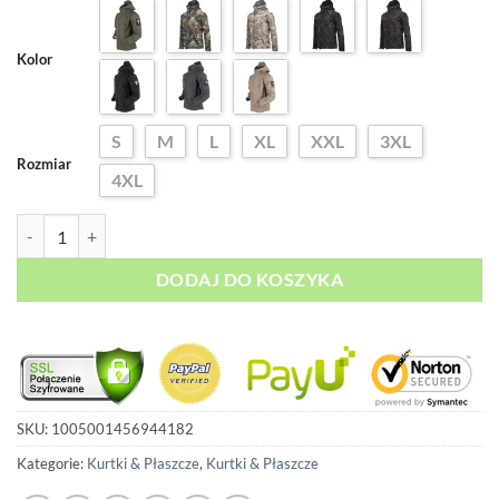
ocen
wynosiła:
wynosi:
klientów
299,00 zł.
199,00 zł.
Kolor
S
M
L
XL
XXL
3XL
Rozmiar
4XL
ilość Wodoodporna Kurtka Przejściowa
DODAJ DO KOSZYKA
SKU:
1005001456944182
Kategorie:
Kurtki & Płaszcze
,
Kurtki & Płaszcze