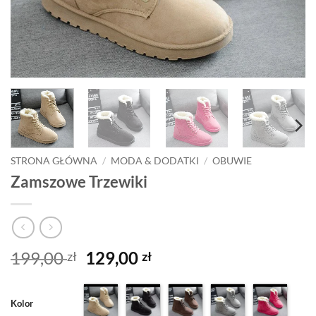
STRONA GŁÓWNA
/
MODA & DODATKI
/
OBUWIE
Zamszowe Trzewiki
Pierwotna
Aktualna
199,00
129,00
zł
zł
cena
cena
wynosiła:
wynosi:
Kolor
199,00 zł.
129,00 zł.