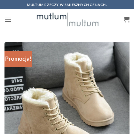
Skip
MULTUM RZECZY W ŚMIESZNYCH CENACH.
to
content
Promocja!