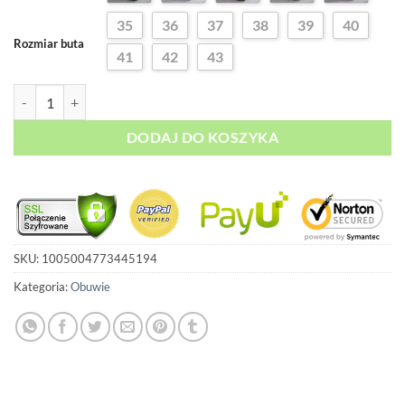
35
36
37
38
39
40
Rozmiar buta
41
42
43
ilość Zamszowe Trzewiki
DODAJ DO KOSZYKA
SKU:
1005004773445194
Kategoria:
Obuwie