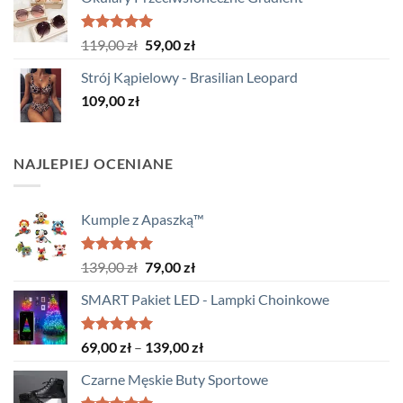
wynosiła:
wynosi:
119,00 zł.
84,99 zł.
Oceniono
Pierwotna
Aktualna
119,00
zł
59,00
zł
5.00
na 5
cena
cena
Strój Kąpielowy - Brasilian Leopard
wynosiła:
wynosi:
109,00
zł
119,00 zł.
59,00 zł.
NAJLEPIEJ OCENIANE
Kumple z Apaszką™
Oceniono
Pierwotna
Aktualna
139,00
zł
79,00
zł
5.00
na 5
cena
cena
SMART Pakiet LED - Lampki Choinkowe
wynosiła:
wynosi:
139,00 zł.
79,00 zł.
Oceniono
Zakres
69,00
zł
–
139,00
zł
5.00
na 5
cen:
Czarne Męskie Buty Sportowe
od
69,00 zł