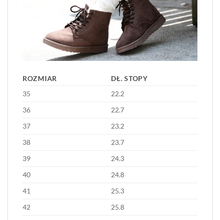
ROZMIAR
DŁ. STOPY
35
22.2
36
22.7
37
23.2
38
23.7
39
24.3
40
24.8
41
25.3
42
25.8