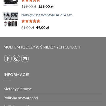
do
Oceniono
Pierwotna
Aktualna
199,00
zł
159,00
zł
5.00
na 5
139,00 zł
cena
cena
Nakrętki na Wentyle Audi 4 szt.
wynosiła:
wynosi:
199,00 zł.
159,00 zł.
Oceniono
Pierwotna
Aktualna
69,00
zł
49,00
zł
5.00
na 5
cena
cena
wynosiła:
wynosi:
69,00 zł.
49,00 zł.
MULTUM RZECZY W ŚMIESZNYCH CENACH!
INFORMACJE
Metody płatności
Polityka prywatności