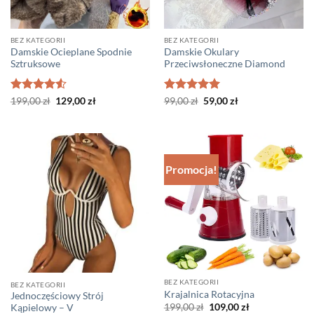
BEZ KATEGORII
BEZ KATEGORII
Damskie Ocieplane Spodnie
Damskie Okulary
Sztruksowe
Przeciwsłoneczne Diamond
Oceniono
Pierwotna
Aktualna
Oceniono
Pierwotna
5
Aktualna
199,00
zł
129,00
zł
99,00
zł
59,00
zł
cena
cena
cena
cena
4.5
na 5
na 5
wynosiła:
wynosi:
wynosiła:
wynosi:
199,00 zł.
129,00 zł.
99,00 zł.
59,00 zł.
Promocja!
BEZ KATEGORII
BEZ KATEGORII
Krajalnica Rotacyjna
Jednoczęściowy Strój
Pierwotna
Aktualna
199,00
zł
109,00
zł
Kąpielowy – V