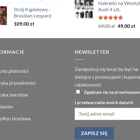
5.00
na 5
Nakrętki na Wenty
cena
cena
wynosiła
Strój Kąpielowy -
Audi 4 szt.
wynosiła:
wynosi:
199,00 zł
Brasilian Leopard
119,00 zł.
59,00 zł.
109,00
zł
Oceniono
Pierwotna
Ak
69,00
zł
49,00
zł
5.00
na 5
cena
ce
wynosiła:
wy
69,00 zł.
49
FORMACJE
NEWSLETTER
Zarejestruj się teraz by być na
dy płatności
bieżąco z promocjami i kupon
tyka prywatności
rabatowymi.
Zgadzam się na przechowyw
tyka zwrotów
i przetwarzanie moich danych
ulamin
łka i dostawa