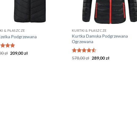
KI & PŁASZCZE
KURTKI & PŁASZCZE
Kurtka Damska Podgrzewana
zelka Podgrzewana
Ogrzewana
niono
Pierwotna
5
Aktualna
00
zł
209,00
zł
cena
cena
Oceniono
Pierwotna
Aktualna
578,00
zł
289,00
zł
wynosiła:
wynosi:
cena
cena
4.5
na 5
309,00 zł.
209,00 zł.
wynosiła:
wynosi:
578,00 zł.
289,00 zł.