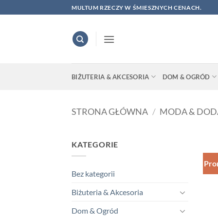
Skip
MULTUM RZECZY W ŚMIESZNYCH CENACH.
to
content
BIŻUTERIA & AKCESORIA
DOM & OGRÓD
STRONA GŁÓWNA
/
MODA & DOD
KATEGORIE
Pro
Bez kategorii
Biżuteria & Akcesoria
Dom & Ogród