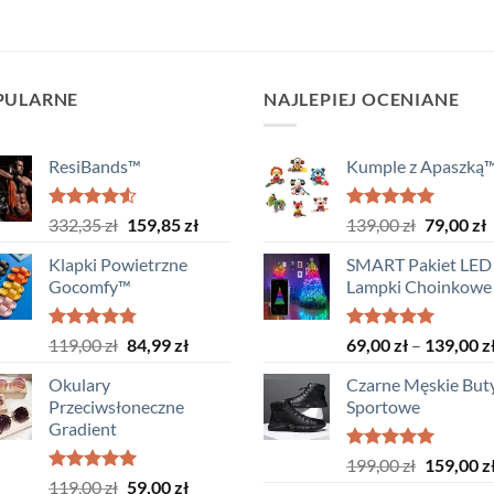
PULARNE
NAJLEPIEJ OCENIANE
ResiBands™
Kumple z Apaszką
Oceniono
Pierwotna
Aktualna
Oceniono
Pierwotn
A
332,35
zł
159,85
zł
139,00
zł
79,00
zł
4.50
na 5
5.00
na 5
cena
cena
cena
c
Klapki Powietrzne
SMART Pakiet LED 
wynosiła:
wynosi:
wynosiła
w
Gocomfy™
Lampki Choinkowe
332,35 zł.
159,85 zł.
139,00 zł
7
Oceniono
Pierwotna
Aktualna
Oceniono
119,00
zł
84,99
zł
69,00
zł
–
139,00
z
4.75
na 5
5.00
na 5
cena
cena
Okulary
Czarne Męskie But
wynosiła:
wynosi:
Przeciwsłoneczne
Sportowe
119,00 zł.
84,99 zł.
Gradient
Oceniono
Pierwotn
199,00
zł
159,00
z
5.00
na 5
Oceniono
Pierwotna
Aktualna
119,00
zł
59,00
zł
cena