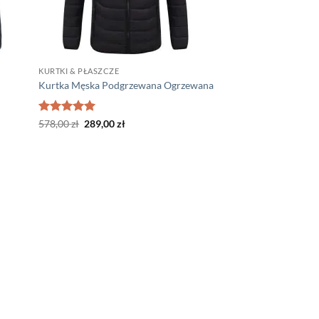
KURTKI & PŁASZCZE
Kurtka Męska Podgrzewana Ogrzewana
Oceniono
Pierwotna
5
Aktualna
578,00
zł
289,00
zł
cena
cena
na 5
wynosiła:
wynosi:
578,00 zł.
289,00 zł.