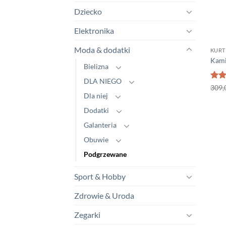
Dziecko
Elektronika
Moda & dodatki
KURT
Kami
Bielizna
DLA NIEGO
Oce
309,
na 5
Dla niej
Dodatki
Galanteria
Obuwie
Podgrzewane
Sport & Hobby
Zdrowie & Uroda
Zegarki