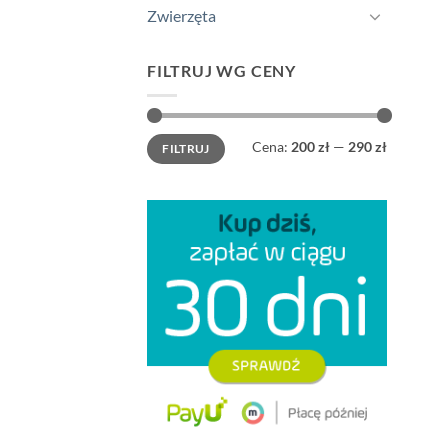
Zwierzęta
FILTRUJ WG CENY
Cena
Cena
Cena:
200 zł
—
290 zł
FILTRUJ
min
max