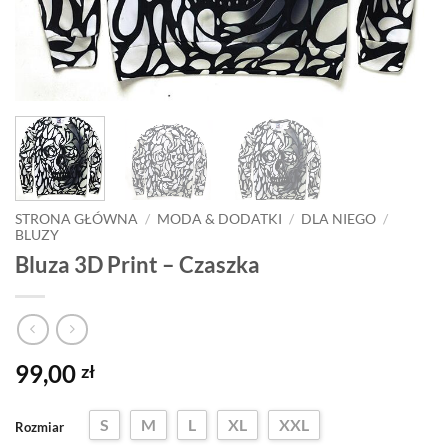
STRONA GŁÓWNA
/
MODA & DODATKI
/
DLA NIEGO
/
BLUZY
Bluza 3D Print – Czaszka
99,00
zł
S
M
L
XL
XXL
Rozmiar