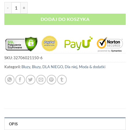
ilość Bluza 3D Print - Czaszka
DODAJ DO KOSZYKA
SKU:
32706021150-6
Kategorii:
Bluzy
,
Bluzy
,
DLA NIEGO
,
Dla niej
,
Moda & dodatki
OPIS