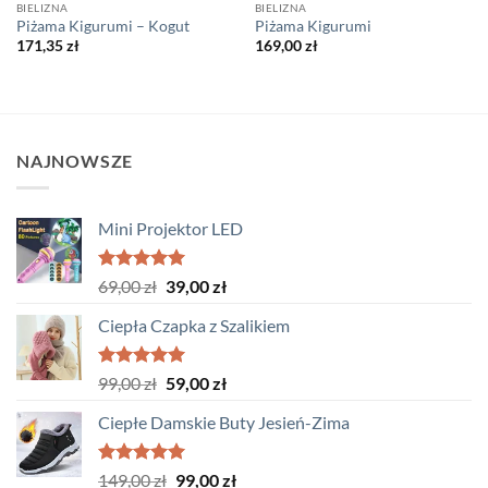
BIELIZNA
BIELIZNA
Piżama Kigurumi – Kogut
Piżama Kigurumi
171,35
zł
169,00
zł
NAJNOWSZE
Mini Projektor LED
Oceniono
Pierwotna
Aktualna
69,00
zł
39,00
zł
5.00
na 5
cena
cena
Ciepła Czapka z Szalikiem
wynosiła:
wynosi:
69,00 zł.
39,00 zł.
Oceniono
Pierwotna
Aktualna
99,00
zł
59,00
zł
5.00
na 5
cena
cena
Ciepłe Damskie Buty Jesień-Zima
wynosiła:
wynosi:
99,00 zł.
59,00 zł.
Oceniono
Pierwotna
Aktualna
149,00
zł
99,00
zł