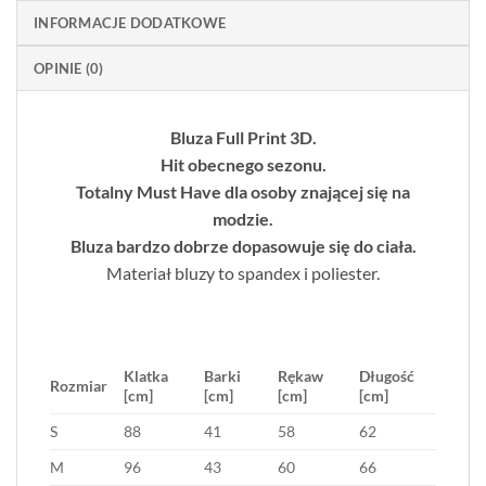
INFORMACJE DODATKOWE
OPINIE (0)
Bluza Full Print 3D.
Hit obecnego sezonu.
Totalny Must Have dla osoby znającej się na
modzie.
Bluza bardzo dobrze dopasowuje się do ciała.
Materiał bluzy to spandex i poliester.
Klatka
Barki
Rękaw
Długość
Rozmiar
[cm]
[cm]
[cm]
[cm]
S
88
41
58
62
M
96
43
60
66