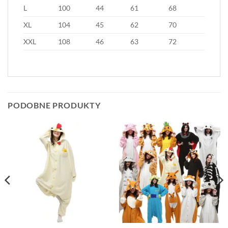
L
100
44
61
68
XL
104
45
62
70
XXL
108
46
63
72
PODOBNE PRODUKTY