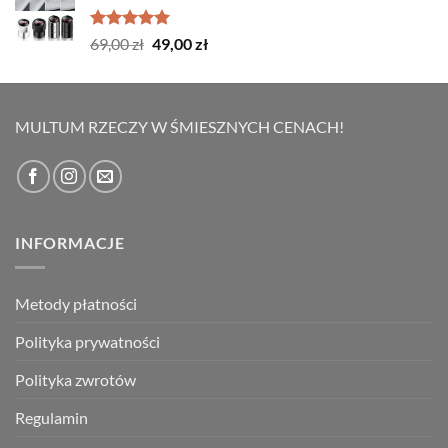
199,00 zł.
159,00 zł.
Oceniono
Pierwotna
Aktualna
69,00
zł
49,00
zł
5.00
na 5
cena
cena
wynosiła:
wynosi:
69,00 zł.
49,00 zł.
MULTUM RZECZY W ŚMIESZNYCH CENACH!
INFORMACJE
Metody płatności
Polityka prywatności
Polityka zwrotów
Regulamin