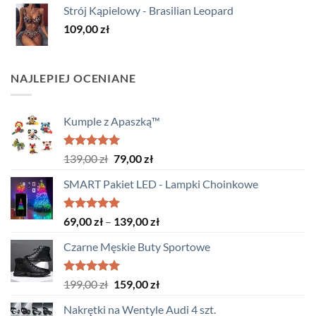
Strój Kąpielowy - Brasilian Leopard
wynosiła:
wynosi:
109,00
zł
119,00 zł.
59,00 zł.
NAJLEPIEJ OCENIANE
Kumple z Apaszką™
Oceniono
Pierwotna
Aktualna
139,00
zł
79,00
zł
5.00
na 5
cena
cena
SMART Pakiet LED - Lampki Choinkowe
wynosiła:
wynosi:
139,00 zł.
79,00 zł.
Oceniono
Zakres
69,00
zł
–
139,00
zł
5.00
na 5
cen:
Czarne Męskie Buty Sportowe
od
69,00 zł
do
Oceniono
Pierwotna
Aktualna
199,00
zł
159,00
zł
5.00
na 5
139,00 zł
cena
cena
Nakrętki na Wentyle Audi 4 szt.
wynosiła:
wynosi: