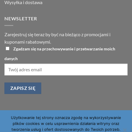
Wysyłka i dostawa
NEWSLETTER
Zarejestruj się teraz by być na bieżąco z promocjami i
kuponami rabatowymi.
Zgadzam się na przechowywanie i przetwarzanie moich
danych
Użytkowanie tej strony oznacza zgodę na wykorzystywanie
PayU
Visa
PayPal
MasterCard
plików cookies w celu usprawnienia działania witryny oraz
tworzenia usług i ofert dostosowanych do Twoich potrzeb.