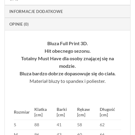
INFORMACJE DODATKOWE
OPINIE (0)
Bluza Full Print 3D.
Hit obecnego sezonu.
Totalny Must Have dla osoby znającej się na
modzie.
Bluza bardzo dobrze dopasowuje się do ciała.
Materiał bluzy to spandex i poliester.
Klatka
Barki
Rękaw
Długość
Rozmiar
[cm]
[cm]
[cm]
[cm]
S
88
41
58
62
M
96
43
60
66