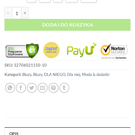
ilość Bluza 3D Print - Panda
DODAJ DO KOSZYKA
SKU:
32706021150-10
Kategorii:
Bluzy
,
Bluzy
,
DLA NIEGO
,
Dla niej
,
Moda & dodatki
OPIS