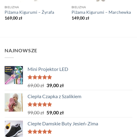
BIELIZNA
BIELIZNA
Piżama Kigurumi – Żyrafa
Piżama Kigurumi – Marchewka
169,00
zł
149,00
zł
NAJNOWSZE
Mini Projektor LED
Oceniono
Pierwotna
Aktualna
69,00
zł
39,00
zł
5.00
na 5
cena
cena
Ciepła Czapka z Szalikiem
wynosiła:
wynosi:
69,00 zł.
39,00 zł.
Oceniono
Pierwotna
Aktualna
99,00
zł
59,00
zł
5.00
na 5
cena
cena
Ciepłe Damskie Buty Jesień-Zima
wynosiła:
wynosi:
99,00 zł.
59,00 zł.