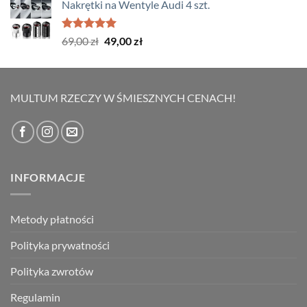
Nakrętki na Wentyle Audi 4 szt.
wynosiła:
wynosi:
199,00 zł.
159,00 zł.
Oceniono
Pierwotna
Aktualna
69,00
zł
49,00
zł
5.00
na 5
cena
cena
wynosiła:
wynosi:
69,00 zł.
49,00 zł.
MULTUM RZECZY W ŚMIESZNYCH CENACH!
INFORMACJE
Metody płatności
Polityka prywatności
Polityka zwrotów
Regulamin