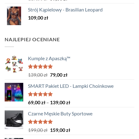
5.00
na 5
cena
cena
Strój Kąpielowy - Brasilian Leopard
wynosiła:
wynosi:
109,00
zł
119,00 zł.
59,00 zł.
NAJLEPIEJ OCENIANE
Kumple z Apaszką™
Oceniono
Pierwotna
Aktualna
139,00
zł
79,00
zł
5.00
na 5
cena
cena
SMART Pakiet LED - Lampki Choinkowe
wynosiła:
wynosi:
139,00 zł.
79,00 zł.
Oceniono
Zakres
69,00
zł
–
139,00
zł
5.00
na 5
cen:
Czarne Męskie Buty Sportowe
od
69,00 zł
do
Oceniono
Pierwotna
Aktualna
199,00
zł
159,00
zł
5.00
na 5
139,00 zł
cena
cena