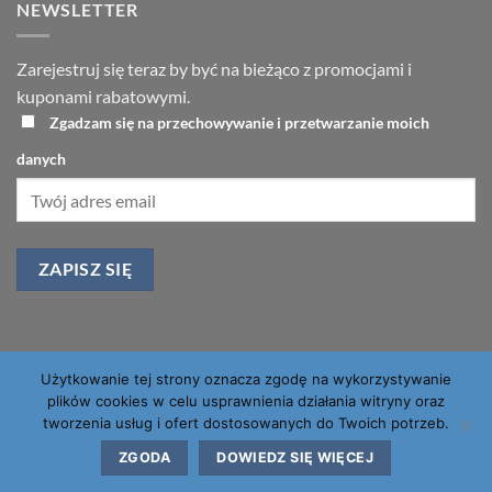
NEWSLETTER
Zarejestruj się teraz by być na bieżąco z promocjami i
kuponami rabatowymi.
Zgadzam się na przechowywanie i przetwarzanie moich
danych
Użytkowanie tej strony oznacza zgodę na wykorzystywanie
PayU
Visa
PayPal
MasterCard
plików cookies w celu usprawnienia działania witryny oraz
tworzenia usług i ofert dostosowanych do Twoich potrzeb.
O NAS
KONTAKT
FAQ
ZGODA
DOWIEDZ SIĘ WIĘCEJ
Copyright 2026 ©
Worldwide T&S Ltd