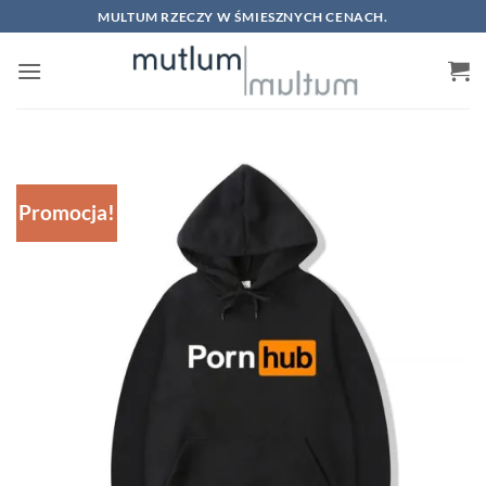
Skip
MULTUM RZECZY W ŚMIESZNYCH CENACH.
to
content
Promocja!