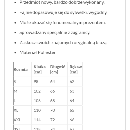
Przedmiot nowy, bardzo dobrze wykonany.
Fajnie dopasowuje się do sylwetki, wygodny.
Może okazać się fenomenalnym prezentem.
Sprowadzany specjalnie z zagranicy.
Zaskocz swoich znajomych oryginalną bluzą.
Materiał Poliester
Klatka
Długość
Rękaw
Rozmiar
[cm]
[cm]
[cm]
S
98
64
62
M
102
66
63
L
106
68
64
XL
110
70
65
XXL
114
72
66
3XL
118
74
67