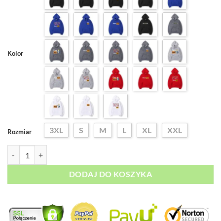
199,00 zł.
139,00 zł.
Kolor
3XL
S
M
L
XL
XXL
Rozmiar
ilość Bluza Męska z Kapturem PORNHUB
DODAJ DO KOSZYKA