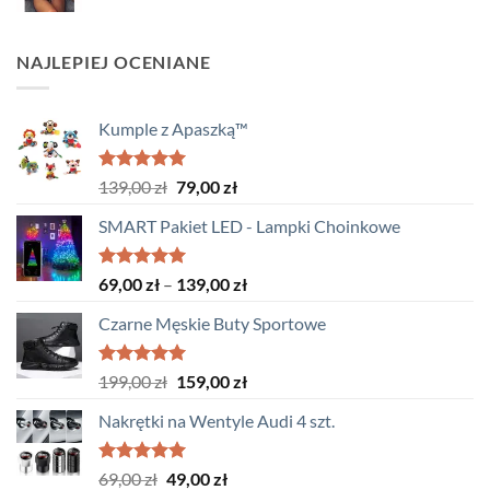
NAJLEPIEJ OCENIANE
Kumple z Apaszką™
Oceniono
Pierwotna
Aktualna
139,00
zł
79,00
zł
5.00
na 5
cena
cena
SMART Pakiet LED - Lampki Choinkowe
wynosiła:
wynosi:
139,00 zł.
79,00 zł.
Oceniono
Zakres
69,00
zł
–
139,00
zł
5.00
na 5
cen:
Czarne Męskie Buty Sportowe
od
69,00 zł
do
Oceniono
Pierwotna
Aktualna
199,00
zł
159,00
zł
5.00
na 5
139,00 zł
cena
cena
Nakrętki na Wentyle Audi 4 szt.
wynosiła:
wynosi:
199,00 zł.
159,00 zł.
Oceniono
Pierwotna
Aktualna
69,00
zł
49,00
zł