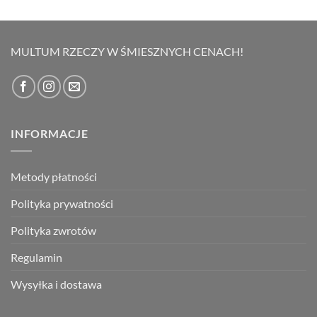
5.00
na 5
cena
cena
wynosiła:
wynosi:
69,00 zł.
49,00 zł.
MULTUM RZECZY W ŚMIESZNYCH CENACH!
INFORMACJE
Metody płatności
Polityka prywatności
Polityka zwrotów
Regulamin
Wysyłka i dostawa