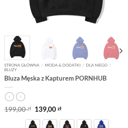
STRONA GŁÓWNA
/
MODA & DODATKI
/
DLA NIEGO
/
BLUZY
Bluza Męska z Kapturem PORNHUB
Pierwotna
Aktualna
199,00
139,00
zł
zł
cena
cena
wynosiła:
wynosi: