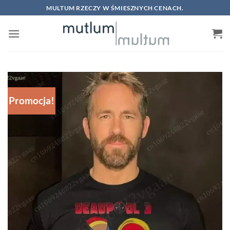
Skip
MULTUM RZECZY W ŚMIESZNYCH CENACH.
to
content
Promocja!