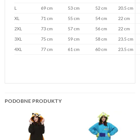
L
69 cm
53 cm
52 cm
20.5 cm
XL
71 cm
55 cm
54 cm
22 cm
2XL
73 cm
57 cm
56 cm
22 cm
3XL
75 cm
59 cm
58 cm
23.5 cm
4XL
77 cm
61 cm
60 cm
23.5 cm
PODOBNE PRODUKTY