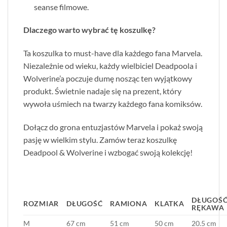
seanse filmowe.
Dlaczego warto wybrać tę koszulkę?
Ta koszulka to must-have dla każdego fana Marvela.
Niezależnie od wieku, każdy wielbiciel Deadpoola i
Wolverine’a poczuje dumę nosząc ten wyjątkowy
produkt. Świetnie nadaje się na prezent, który
wywoła uśmiech na twarzy każdego fana komiksów.
Dołącz do grona entuzjastów Marvela i pokaż swoją
pasję w wielkim stylu. Zamów teraz koszulkę
Deadpool & Wolverine i wzbogać swoją kolekcję!
DŁUGOŚ
ROZMIAR
DŁUGOŚĆ
RAMIONA
KLATKA
RĘKAWA
M
67 cm
51 cm
50 cm
20.5 cm