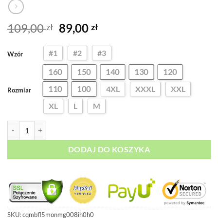
Pierwotna
Aktualna
109,00
89,00
zł
zł
cena
cena
wynosiła:
wynosi:
#1
#2
#3
Wzór
109,00 zł.
89,00 zł.
160
150
140
130
120
110
100
4XL
XXXL
XXL
Rozmiar
XL
L
M
ilość Koszulka T-Shirt Deadpool & Wolverine
DODAJ DO KOSZYKA
SKU:
cqmbfl5monmg008ih0h0