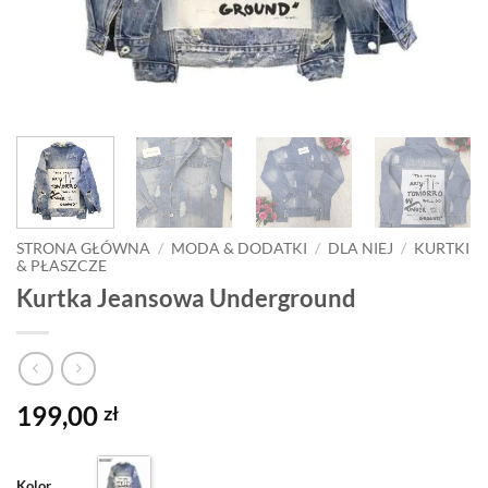
STRONA GŁÓWNA
/
MODA & DODATKI
/
DLA NIEJ
/
KURTKI
& PŁASZCZE
Kurtka Jeansowa Underground
199,00
zł
Kolor