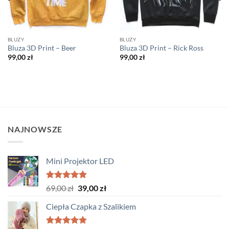
BLUZY
BLUZY
Bluza 3D Print – Beer
Bluza 3D Print – Rick Ross
99,00
zł
99,00
zł
NAJNOWSZE
Mini Projektor LED
Oceniono
Pierwotna
Aktualna
69,00
zł
39,00
zł
5.00
na 5
cena
cena
Ciepła Czapka z Szalikiem
wynosiła:
wynosi:
69,00 zł.
39,00 zł.