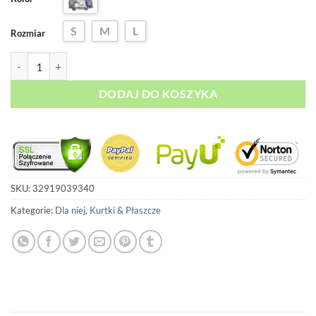
S
M
L
Rozmiar
ilość Kurtka Jeansowa Underground
DODAJ DO KOSZYKA
SKU:
32919039340
Kategorie:
Dla niej
,
Kurtki & Płaszcze