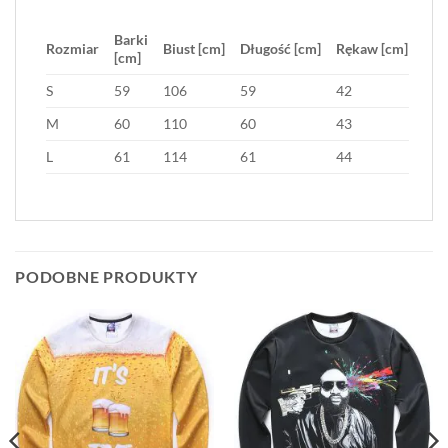
Barki
Rozmiar
Biust [cm]
Długość [cm]
Rękaw [cm]
[cm]
S
59
106
59
42
M
60
110
60
43
L
61
114
61
44
PODOBNE PRODUKTY