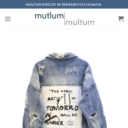
Skip
MULTUM RZECZY W ŚMIESZNYCH CENACH.
to
content