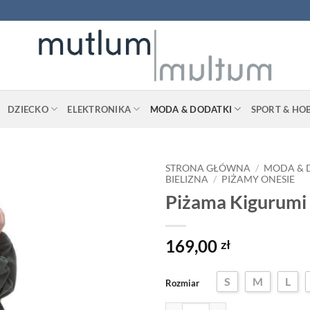
DZIECKO
ELEKTRONIKA
MODA & DODATKI
SPORT & HO
STRONA GŁÓWNA
/
MODA & 
BIELIZNA
/
PIŻAMY ONESIE
Piżama Kigurumi 
169,00
zł
S
M
L
Rozmiar
ilość Piżama Kigurumi - Wilk