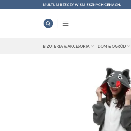
Skip
MULTUM RZECZY W ŚMIESZNYCH CENACH.
to
content
BIŻUTERIA & AKCESORIA
DOM & OGRÓD