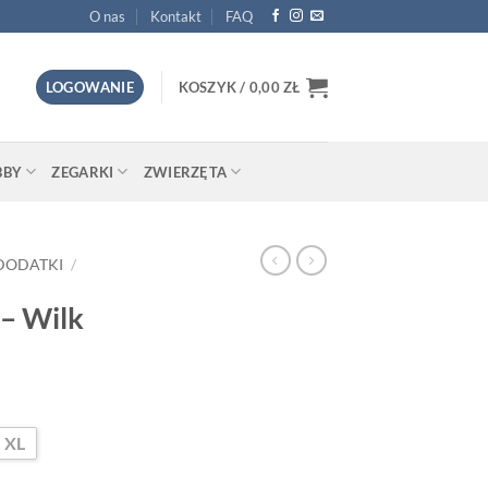
O nas
Kontakt
FAQ
LOGOWANIE
KOSZYK /
0,00
ZŁ
BBY
ZEGARKI
ZWIERZĘTA
DODATKI
/
– Wilk
XL