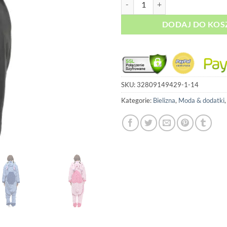
DODAJ DO KOS
SKU:
32809149429-1-14
Kategorie:
Bielizna
,
Moda & dodatki