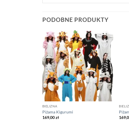
PODOBNE PRODUKTY
BIELIZNA
BIELI
Stich
Piżama Kigurumi
Piżam
169,00
zł
169,