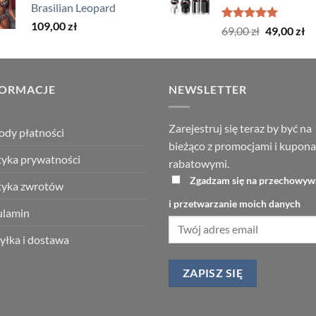
Brasilian Leopard
119,00 zł.
59,00 zł.
109,00
zł
Oceniono
Pierwotna
Ak
69,00
zł
49,00
zł
5.00
na 5
cena
ce
wynosiła:
wy
69,00 zł.
49
FORMACJE
NEWSLETTER
Zarejestruj się teraz by być na
dy płatności
bieżąco z promocjami i kupon
tyka prywatności
rabatowymi.
Zgadzam się na przechowyw
tyka zwrotów
i przetwarzanie moich danych
ulamin
łka i dostawa