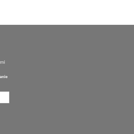
tualna
na
nosi:
,00 zł.
ami
anie