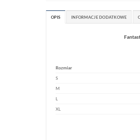
OPIS
INFORMACJE DODATKOWE
O
Fantast
Rozmiar
S
M
L
XL