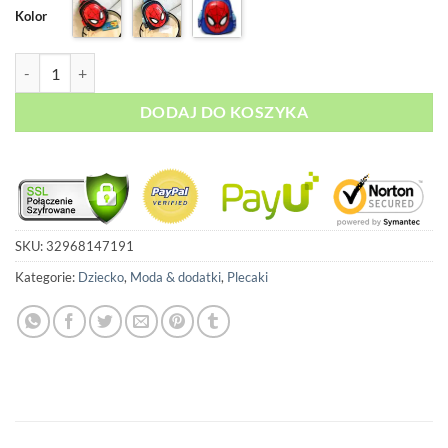
Kolor
119,00 zł.
99,00 zł.
ilość Plecak Szkolny Wycieczkowy Spider-Man 3D
DODAJ DO KOSZYKA
SKU:
32968147191
Kategorie:
Dziecko
,
Moda & dodatki
,
Plecaki