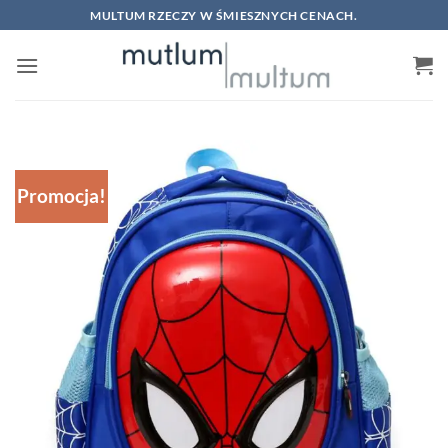
Skip
MULTUM RZECZY W ŚMIESZNYCH CENACH.
to
content
Promocja!