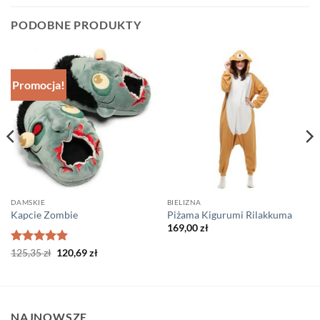
PODOBNE PRODUKTY
Promocja!
DAMSKIE
BIELIZNA
Kapcie Zombie
Piżama Kigurumi Rilakkuma
169,00
zł
Oceniono
Pierwotna
5
Aktualna
125,35
zł
120,69
zł
cena
cena
na 5
wynosiła:
wynosi:
125,35 zł.
120,69 zł.
NAJNOWSZE