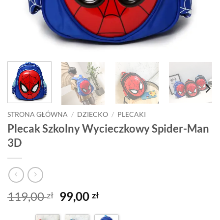
STRONA GŁÓWNA
/
DZIECKO
/
PLECAKI
Plecak Szkolny Wycieczkowy Spider-Man
3D
Pierwotna
Aktualna
119,00
99,00
zł
zł
cena
cena
wynosiła:
wynosi: