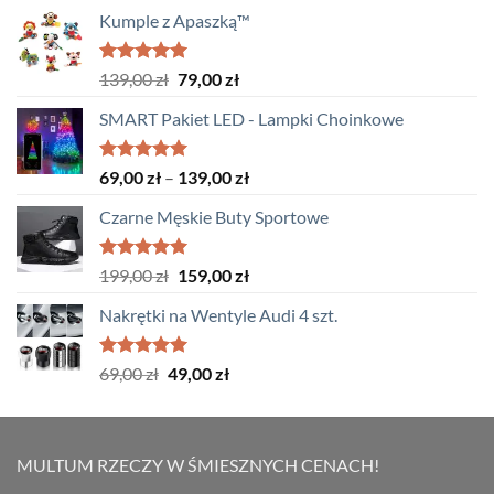
Kumple z Apaszką™
Oceniono
Pierwotna
Aktualna
139,00
zł
79,00
zł
5.00
na 5
cena
cena
SMART Pakiet LED - Lampki Choinkowe
wynosiła:
wynosi:
139,00 zł.
79,00 zł.
Oceniono
Zakres
69,00
zł
–
139,00
zł
5.00
na 5
cen:
Czarne Męskie Buty Sportowe
od
69,00 zł
do
Oceniono
Pierwotna
Aktualna
199,00
zł
159,00
zł
5.00
na 5
139,00 zł
cena
cena
Nakrętki na Wentyle Audi 4 szt.
wynosiła:
wynosi:
199,00 zł.
159,00 zł.
Oceniono
Pierwotna
Aktualna
69,00
zł
49,00
zł
5.00
na 5
cena
cena
wynosiła:
wynosi:
69,00 zł.
49,00 zł.
MULTUM RZECZY W ŚMIESZNYCH CENACH!