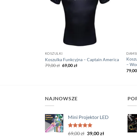
KOSZULKI
DAMS
Kosz
 – Steve Rogers
Koszulka Funkcyjna – Captain America
– Wo
a
tualna
Pierwotna
Aktualna
79,00
zł
69,00
zł
ena
cena
cena
79,0
nosi:
wynosiła:
wynosi:
,00 zł.
79,00 zł.
69,00 zł.
NAJNOWSZE
PO
Mini Projektor LED
Oceniono
Pierwotna
Aktualna
69,00
zł
39,00
zł