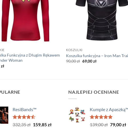
KIE
KOSZULKI
ulka Funkcyjna z Długim Rękawem
Koszulka funkcyjna – Iron Man Tra
nder Woman
Pierwotna
Aktualna
90,00
zł
69,00
zł
cena
cena
0
zł
wynosiła:
wynosi:
90,00 zł.
69,00 zł.
PULARNE
NAJLEPIEJ OCENIANE
ResiBands™
Kumple z Apaszką
Oceniono
Pierwotna
Aktualna
Oceniono
Pierwotn
A
332,35
zł
159,85
zł
139,00
zł
79,00
zł