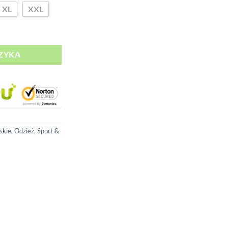
XL
XXL
ZYKA
skie
,
Odzież
,
Sport &