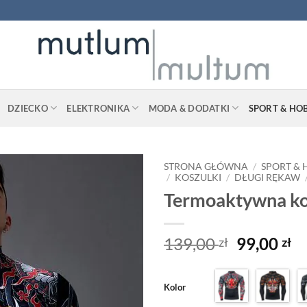
DZIECKO
ELEKTRONIKA
MODA & DODATKI
SPORT & HO
STRONA GŁÓWNA
/
SPORT &
/
KOSZULKI
/
DŁUGI RĘKAW
Termoaktywna ko
Pierwotn
A
139,00
99,00
zł
zł
cena
c
wynosiła
wy
Kolor
139,00 zł
99