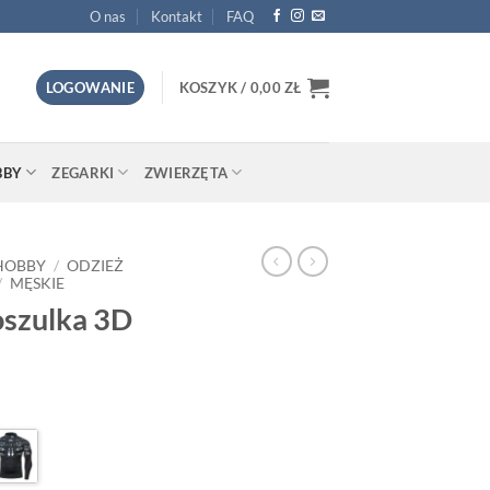
O nas
Kontakt
FAQ
LOGOWANIE
KOSZYK /
0,00
ZŁ
BBY
ZEGARKI
ZWIERZĘTA
 HOBBY
/
ODZIEŻ
/
MĘSKIE
szulka 3D
a
ktualna
ena
:
nosi:
.
,00 zł.