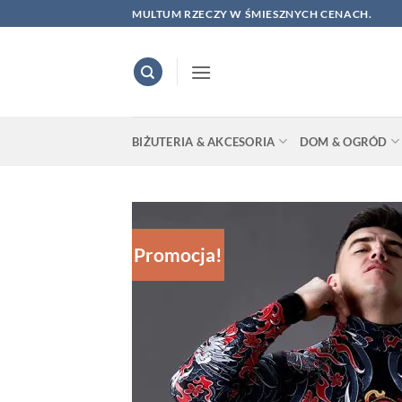
Skip
MULTUM RZECZY W ŚMIESZNYCH CENACH.
to
content
BIŻUTERIA & AKCESORIA
DOM & OGRÓD
Promocja!