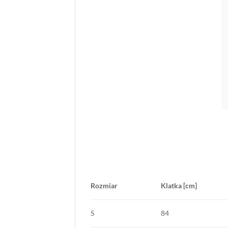
Rozmiar
Klatka [cm]
S
84