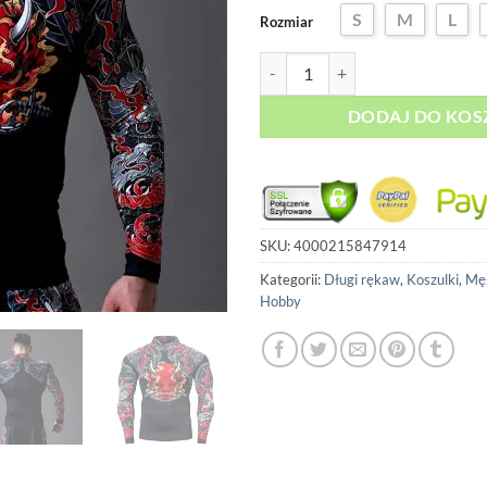
S
M
L
Rozmiar
ilość Termoaktywna koszulka 3D
DODAJ DO KOS
SKU:
4000215847914
Kategorii:
Długi rękaw
,
Koszulki
,
Mę
Hobby